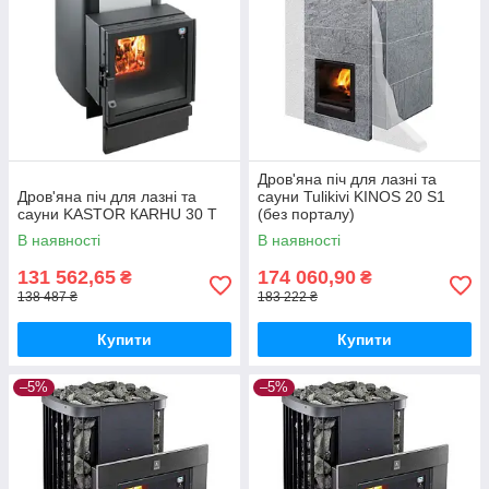
Дров'яна піч для лазні та
Дров'яна піч для лазні та
сауни Tulikivi KINOS 20 S1
сауни KASTOR КARHU 30 T
(без порталу)
В наявності
В наявності
131 562,65
174 060,90
₴
₴
138 487 ₴
183 222 ₴
Купити
Купити
–5%
–5%