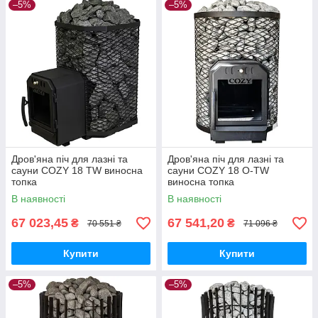
–5%
–5%
Дров'яна піч для лазні та
Дров'яна піч для лазні та
сауни COZY 18 TW виносна
сауни COZY 18 O-TW
топка
виносна топка
В наявності
В наявності
67 023,45
67 541,20
₴
₴
70 551 ₴
71 096 ₴
Купити
Купити
–5%
–5%