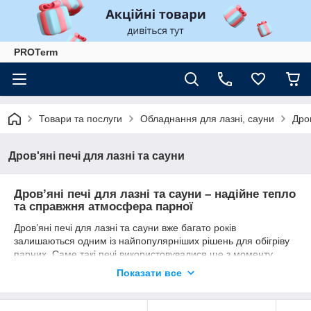
PROTerm
Товари та послуги
Обладнання для лазні, сауни
Дров
Дров'яні печі для лазні та сауни
Дров’яні печі для лазні та сауни – надійне тепло
та справжня атмосфера парної
Дров’яні печі для лазні та сауни вже багато років
залишаються одним із найпопулярніших рішень для обігріву
парних. Саме такі печі використовувалися ще з моменту
появи перших лазень, а сучасні технології зробили їх ще
Показати все
ефективнішими, безпечнішими та зручнішими у використанні.
Якісна дров’яна кам’янка дозволяє швидко прогріти
приміщення, створити комфортний мікроклімат та отримати