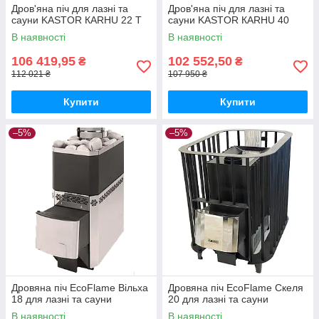
Дров'яна піч для лазні та
Дров'яна піч для лазні та
сауни KASTOR КARHU 22 T
сауни KASTOR КARHU 40
В наявності
В наявності
106 419,95
102 552,50
₴
₴
112 021 ₴
107 950 ₴
Купити
Купити
–5%
–5%
Дровяна піч EcoFlame Вільха
Дровяна піч EcoFlame Скеля
18 для лазні та сауни
20 для лазні та сауни
В наявності
В наявності