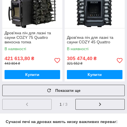
Дров'яна піч для лазні та
сауни COZY 75 Quattro
Дров'яна піч для лазні та
виносна топка
сауни COZY 45 Quattro
В наявності
В наявності
421 613,80
305 474,40
₴
₴
443 804 ₴
321 552 ₴
Купити
Купити
Показати ще
1
/ 3
Сучасні печі на дровах мають низку важливих переваг: