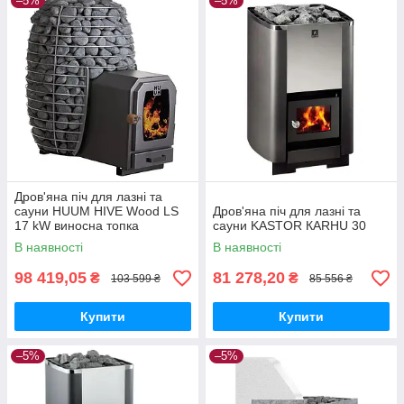
–5%
–5%
Дров'яна піч для лазні та
сауни HUUM HIVE Wood LS
Дров'яна піч для лазні та
17 kW виносна топка
сауни KASTOR КARHU 30
В наявності
В наявності
98 419,05
81 278,20
₴
₴
103 599 ₴
85 556 ₴
Купити
Купити
–5%
–5%