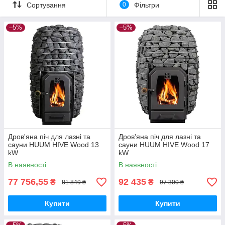
Сортування
0
Фільтри
справжнє задоволення від банних процедур.
–5%
–5%
Дров'яна піч для лазні та
Дров'яна піч для лазні та
сауни HUUM HIVE Wood 13
сауни HUUM HIVE Wood 17
kW
kW
В наявності
В наявності
77 756,55
92 435
₴
₴
81 849 ₴
97 300 ₴
Купити
Купити