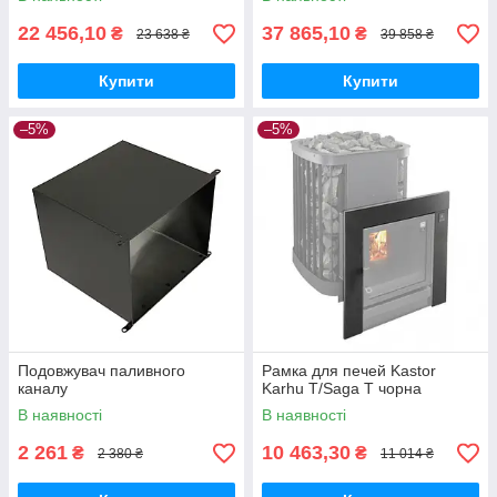
22 456,10
37 865,10
₴
₴
23 638 ₴
39 858 ₴
Купити
Купити
–5%
–5%
Подовжувач паливного
Рамка для печей Kastor
каналу
Karhu T/Saga T чорна
В наявності
В наявності
2 261
10 463,30
₴
₴
2 380 ₴
11 014 ₴