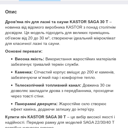
Опис
Дров'яна піч для лазні та сауни KASTOR SAGA 30 T
–
новинка від відомого виробника KASTOR з понад столітнім
досвідом. Ця модель підходить для великих приміщень
об'ємом від 20 до 30 м³, створюючи ідеальний мікроклімат
для класичної лазні та сауни.
Основні переваги:
Висока якість:
Використання жаростійких матеріалів
забезпечує тривалий термін служби.
Каменка:
Сітчастий корпус вміщує до 200 кг каменів,
забезпечуючи м'який пар і комфортне тепло.
Телескопічний топливний канал:
Довжина 30 см
дозволяє закладати дрова з передбанника, проходячи
через товсті стіни.
Панорамні дверцята:
Жаростійке скло створює
ефект каміна, додаючи затишку до інтер'єру.
Купити піч KASTOR SAGA 30 T
– це вибір високої якості і
надійності. Передню рамку для моделей SAGA 22/30/40 T
потрібно купувати окремо.