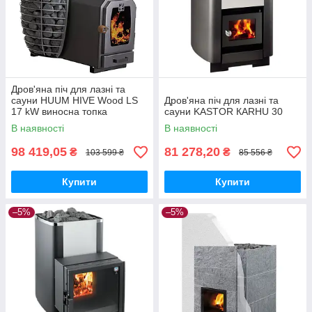
Дров'яна піч для лазні та
сауни HUUM HIVE Wood LS
Дров'яна піч для лазні та
17 kW виносна топка
сауни KASTOR КARHU 30
В наявності
В наявності
98 419,05
81 278,20
₴
₴
103 599 ₴
85 556 ₴
Купити
Купити
–5%
–5%