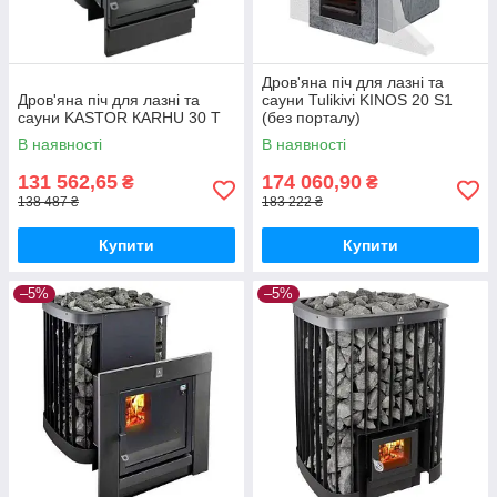
Дров'яна піч для лазні та
Дров'яна піч для лазні та
сауни Tulikivi KINOS 20 S1
сауни KASTOR КARHU 30 T
(без порталу)
В наявності
В наявності
131 562,65
174 060,90
₴
₴
138 487 ₴
183 222 ₴
Купити
Купити
–5%
–5%