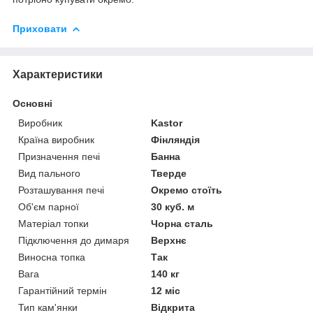
Приховати
Характеристики
Основні
Виробник
Kastor
Країна виробник
Фінляндія
Призначення печі
Банна
Вид пального
Тверде
Розташування печі
Окремо стоїть
Об'єм парної
30 куб. м
Матеріал топки
Чорна сталь
Підключення до димаря
Верхнє
Виносна топка
Так
Вага
140 кг
Гарантійний термін
12 міс
Тип кам'янки
Відкрита