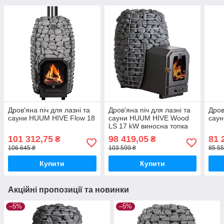
Дров'яна піч для лазні та
Дров'яна піч для лазні та
Дров
сауни HUUM HIVE Flow 18
сауни HUUM HIVE Wood
сау
LS 17 kW виносна топка
101 312,75
98 419,05
81 
₴
₴
106 645 ₴
103 599 ₴
85 55
Купити
Купити
Акційні пропозиції та новинки
–5%
–5%