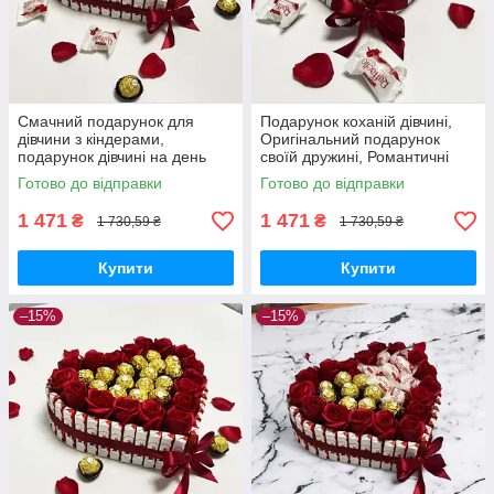
Смачний подарунок для
Подарунок коханій дівчині,
дівчини з кіндерами,
Оригінальний подарунок
подарунок дівчині на день
своїй дружині, Романтичні
народження, коханій, дочці
подарунки дівчині, Солодкі
Готово до відправки
Готово до відправки
солодкий подарунковий
подарункові бокси
1 471
1 471
₴
₴
1 730,59 ₴
1 730,59 ₴
Купити
Купити
–15%
–15%