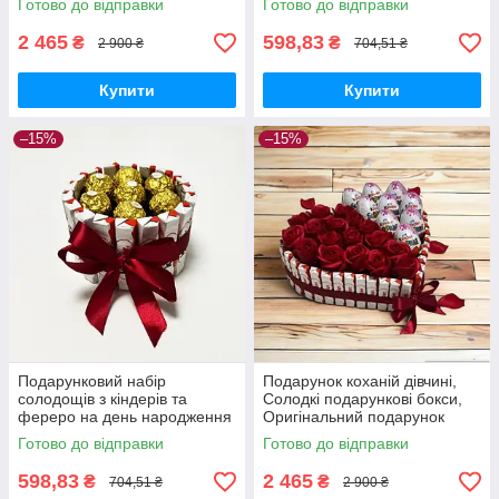
Готово до відправки
Готово до відправки
солодкий подарунок
Подарунок дружині
2 465
598,83
₴
₴
2 900 ₴
704,51 ₴
Купити
Купити
–15%
–15%
Подарунковий набір
Подарунок коханій дівчині,
солодощів з кіндерів та
Солодкі подарункові бокси,
фереро на день народження
Оригінальний подарунок
дружині, дівчині, мамі, донці,
своїй дружині, Сюрприз бокс
Готово до відправки
Готово до відправки
подрузі, коханій
на день народження
598,83
2 465
₴
₴
704,51 ₴
2 900 ₴