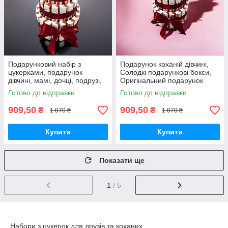
Подарунковий набір з
Подарунок коханій дівчині,
цукерками, подарунок
Солодкі подарункові бокси,
дівчині, мамі, дочці, подрузі,
Оригінальний подарунок
дружині, коханій на день
своїй дружині, Сюрприз бокс
Готово до відправки
Готово до відправки
народження.
на день народження
909,50
909,50
₴
₴
1 070 ₴
1 070 ₴
Купити
Купити
Показати ще
1
/ 5
Набори з цукерок для друзів та коханих.