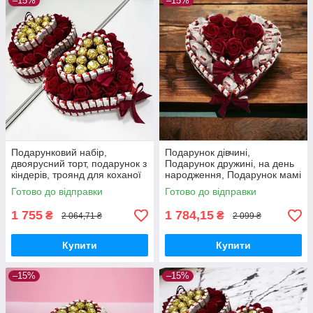
–15%
–15%
Подарунковий набір,
Подарунок дівчині,
двоярусний торт, подарунок з
Подарунок дружині, на день
кіндерів, троянд для коханої
народження, Подарунок мамі
дівчини, дочки, дружини на
на день народження, подрузі,
Готово до відправки
Готово до відправки
день народження
сестрі, доньці
1 755
1 784,15
₴
₴
2 064,71 ₴
2 099 ₴
Купити
Купити
–15%
–15%