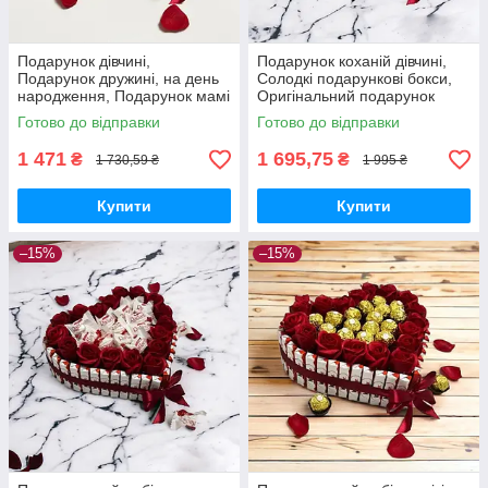
Подарунок дівчині,
Подарунок коханій дівчині,
Подарунок дружині, на день
Солодкі подарункові бокси,
народження, Подарунок мамі
Оригінальний подарунок
на день народження, подрузі,
своїй дружині, Сюрприз бокс
Готово до відправки
Готово до відправки
сестрі, доньці
на день народження
1 471
1 695,75
₴
₴
1 730,59 ₴
1 995 ₴
Купити
Купити
–15%
–15%