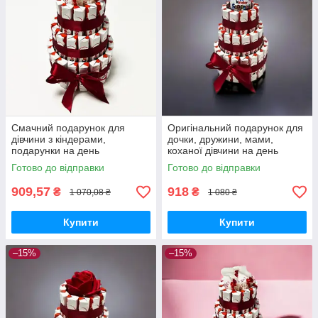
Смачний подарунок для
Оригінальний подарунок для
дівчини з кіндерами,
дочки, дружини, мами,
подарунки на день
коханої дівчини на день
народження дівчині, коханій,
народження
Готово до відправки
Готово до відправки
дочці солодкий подарунковий
бокс
909,57
918
₴
₴
1 070,08 ₴
1 080 ₴
Купити
Купити
–15%
–15%