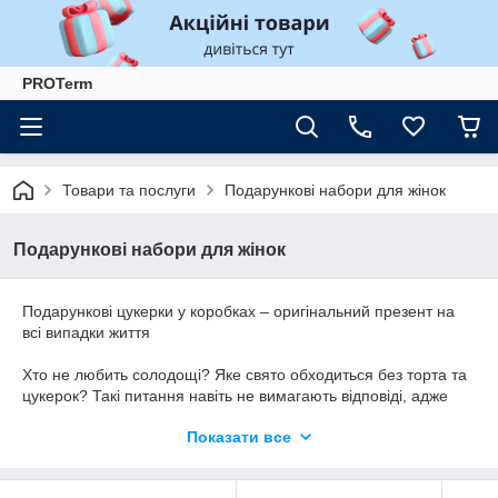
PROTerm
Товари та послуги
Подарункові набори для жінок
Подарункові набори для жінок
Подарункові цукерки у коробках – оригінальний презент на
всі випадки життя
Хто не любить солодощі? Яке свято обходиться без торта та
цукерок? Такі питання навіть не вимагають відповіді, адже
вона очевидна: шоколад, цукерки, торти та інші смачні
Показати все
кондитерські вироби люблять як діти, так і дорослі. Це
невід'ємні атрибути будь-якої урочистості чи пам'ятної події!