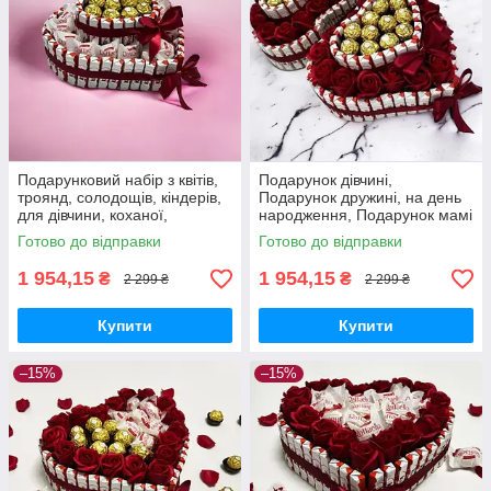
Подарунковий набір з квітів,
Подарунок дівчині,
троянд, солодощів, кіндерів,
Подарунок дружині, на день
для дівчини, коханої,
народження, Подарунок мамі
дружини на день народження
на день народження, подрузі,
Готово до відправки
Готово до відправки
сестрі, доньці
1 954,15
1 954,15
₴
₴
2 299 ₴
2 299 ₴
Купити
Купити
–15%
–15%