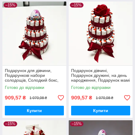
–15%
–15%
Подарунок для дівчини,
Подарунок дівчині,
Подарункові набори
Подарунок дружині, на день
солодощів, Солодкий бокс,
народження, Подарунок мамі
Ідеальний подарунок коханій
на день народження, подрузі,
Готово до відправки
Готово до відправки
дівчині своїй дитині мамі
сестрі, доньці
909,57
909,57
₴
₴
1 070,08 ₴
1 070,08 ₴
Купити
Купити
–15%
–15%