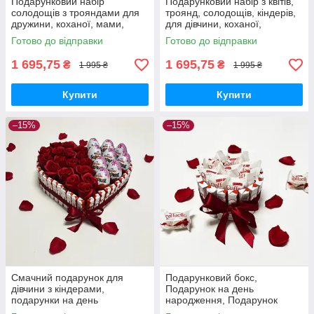
Подарунковий набір
Подарунковий набір з квітів,
солодощів з трояндами для
троянд, солодощів, кіндерів,
дружини, коханої, мами,
для дівчини, коханої,
дівчині до дня народження
дружини на день народження
Готово до відправки
Готово до відправки
1 695,75
1 695,75
₴
₴
1 995 ₴
1 995 ₴
Купити
Купити
–15%
–15%
Смачний подарунок для
Подарунковий бокс,
дівчини з кіндерами,
Подарунок на день
подарунки на день
народження, Подарунок
народження, доньці, коханій,
дівчині, Подарунок мамі,