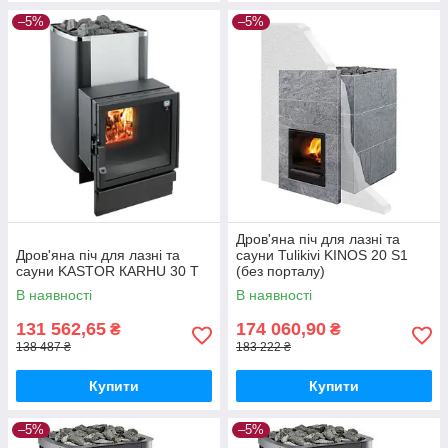
–5%
–5%
Дров'яна піч для лазні та
Дров'яна піч для лазні та
сауни Tulikivi KINOS 20 S1
сауни KASTOR КARHU 30 T
(без порталу)
В наявності
В наявності
131 562,65
174 060,90
₴
₴
138 487 ₴
183 222 ₴
Купити
Купити
–5%
–5%