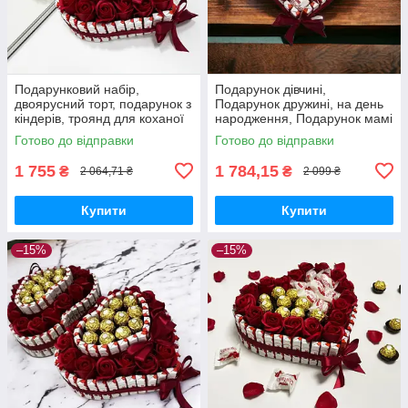
Подарунковий набір,
Подарунок дівчині,
двоярусний торт, подарунок з
Подарунок дружині, на день
кіндерів, троянд для коханої
народження, Подарунок мамі
дівчини, дочки, дружини на
на день народження, подрузі,
Готово до відправки
Готово до відправки
день народження
сестрі, доньці
1 755
1 784,15
₴
₴
2 064,71 ₴
2 099 ₴
Купити
Купити
–15%
–15%