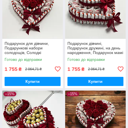
Подарунок для дівчини,
Подарунок дівчині,
Подарункові набори
Подарунок дружині, на день
солодощів, Солодкі
народження, Подарунок мамі
подарунки, Подарунок
на день народження, подрузі,
Готово до відправки
Готово до відправки
коханій жінці мамі подрузі
сестрі, доньці
1 755
1 755
₴
₴
2 064,71 ₴
2 064,71 ₴
Купити
Купити
–15%
–15%