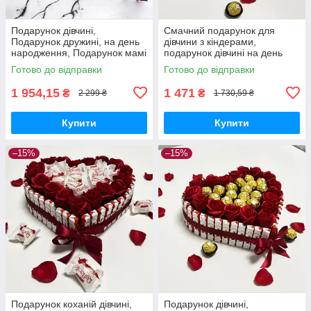
Подарунок дівчині,
Смачний подарунок для
Подарунок дружині, на день
дівчини з кіндерами,
народження, Подарунок мамі
подарунок дівчині на день
на день народження, подрузі,
народження, коханій, дочці
Готово до відправки
Готово до відправки
сестрі, доньці
солодкий подарунковий
1 954,15
1 471
₴
₴
2 299 ₴
1 730,59 ₴
Купити
Купити
–15%
–15%
Подарунок коханій дівчині,
Подарунок дівчині,