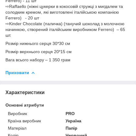
Ferrero) - 11 шт
⇨Raffaello (ніжні цукерки в кокосовій стружці з мигдалем та
солодким кремом, які виготовлені італійською компанією
Ferrero) - 20 шт
⇨Kinder Chocolate (паличка) (танучий шоколад з молочною
начинкою, створений італійським виробником Ferrero) – 65
шт.
Розмір нижнього серця 30*30 см
Розмір верхнього серця 20*15 см
Вага всього набору – 1 350 грам
Приховати
Характеристики
Основні атрибути
Виробник
PRO
Країна виробник
Україна
Матеріал
Папір
Колір
Червоний