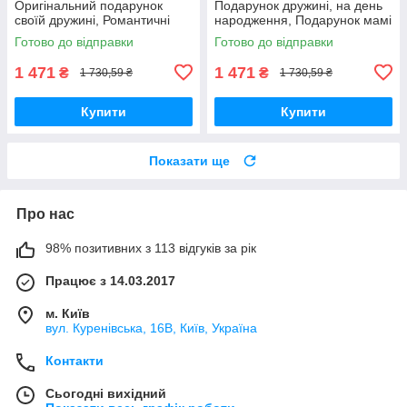
Оригінальний подарунок
Подарунок дружині, на день
своїй дружині, Романтичні
народження, Подарунок мамі
подарунки дівчині, Солодкі
на день народження, подрузі,
Готово до відправки
Готово до відправки
подарункові бокси
сестрі, доньці
1 471
1 471
₴
₴
1 730,59 ₴
1 730,59 ₴
Купити
Купити
Показати ще
Про нас
98% позитивних з 113 відгуків за рік
Працює з 14.03.2017
м. Київ
вул. Куренівська, 16В, Київ, Україна
Контакти
Сьогодні вихідний