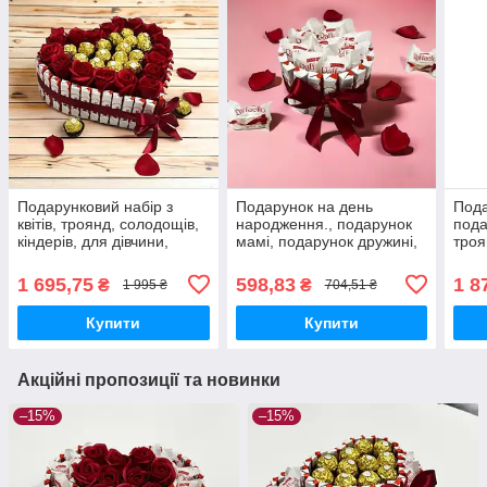
Подарунковий набір з
Подарунок на день
Пода
квітів, троянд, солодощів,
народження., подарунок
пода
кіндерів, для дівчини,
мамі, подарунок дружині,
троя
коханої, дружини на день
подарунковий бокс.
дівч
народження
на д
1 695,75
598,83
1 8
₴
₴
1 995 ₴
704,51 ₴
Купити
Купити
Акційні пропозиції та новинки
–15%
–15%