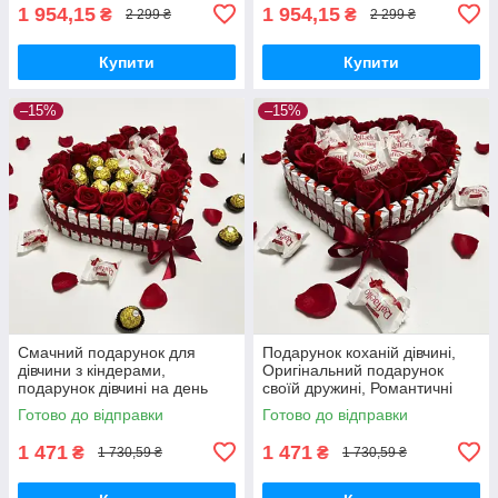
1 954,15
1 954,15
₴
₴
2 299 ₴
2 299 ₴
Купити
Купити
–15%
–15%
Смачний подарунок для
Подарунок коханій дівчині,
дівчини з кіндерами,
Оригінальний подарунок
подарунок дівчині на день
своїй дружині, Романтичні
народження, коханій, дочці
подарунки дівчині, Солодкі
Готово до відправки
Готово до відправки
солодкий подарунковий
подарункові бокси
1 471
1 471
₴
₴
1 730,59 ₴
1 730,59 ₴