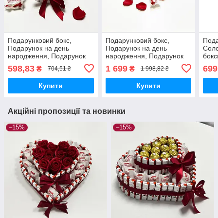
Подарунковий бокс,
Подарунковий бокс,
Пода
Подарунок на день
Подарунок на день
Соло
народження, Подарунок
народження, Подарунок
бокс
дівчині, Подарунок мамі,
дівчині, Подарунок мамі,
пода
598,83
1 699
699
₴
₴
704,51 ₴
1 998,82 ₴
Подарунок дружині
Подарунок дружині
Сюрп
нар
Купити
Купити
Акційні пропозиції та новинки
–15%
–15%