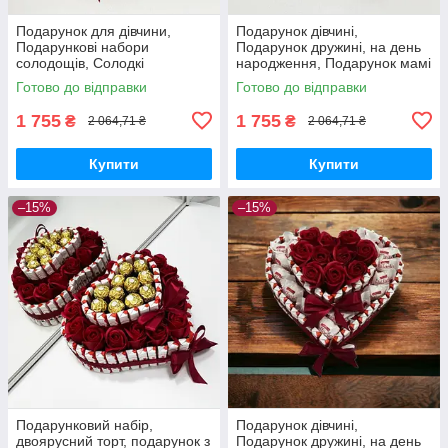
Подарунок для дівчини,
Подарунок дівчині,
Подарункові набори
Подарунок дружині, на день
солодощів, Солодкі
народження, Подарунок мамі
подарунки, Подарунок
на день народження, подрузі,
Готово до відправки
Готово до відправки
коханій жінці мамі подрузі
сестрі, доньці
1 755
1 755
₴
₴
2 064,71 ₴
2 064,71 ₴
Купити
Купити
–15%
–15%
Подарунковий набір,
Подарунок дівчині,
двоярусний торт, подарунок з
Подарунок дружині, на день