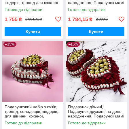
кіндерів, троянд для коханої
народження, Подарунок мамі
дівчини, дочки, дружини на
на день народження, подрузі,
Готово до відправки
Готово до відправки
день народження
сестрі, доньці
1 755
1 784,15
₴
₴
2 064,71 ₴
2 099 ₴
Купити
Купити
–15%
–15%
Подарунковий набір з квітів,
Подарунок дівчині,
троянд, солодощів, кіндерів,
Подарунок дружині, на день
для дівчини, коханої,
народження, Подарунок мамі
дружини на день народження
на день народження, подрузі,
Готово до відправки
Готово до відправки
сестрі, доньці