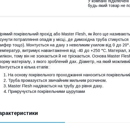
У компанії підключені
будь-який товар не п
рямий покрівельний прохід або Master Flesh, як його ще називають 
сунути потрапляння опадів у місці, де димохідна труба стикується
ифер тощо). Монтується на даху з невеликим ухилом від 0 до 20°.
емператур, витримує навантаження від -40 до +250 °C. Матеріал, з
илікон, тому він не зсихається й не тріскається. Основа Master Fl
орму матеріалу, з якого зроблений дах. Діаметр, на який можливи
онтується в кілька етапів:
На основу покрівельного проходжання наноситься покрівельний
Труба промазується звичайним мильним розчином.
Master Flesh надівається на трубу до рівня даху.
Прикручується покрівельними шурупами
арактеристики