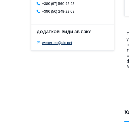
+380 (97) 560-92-93
+380 (50) 248-22-58
П
у
weber.tec@ukr.net
ш
т
с
ф
М
Х