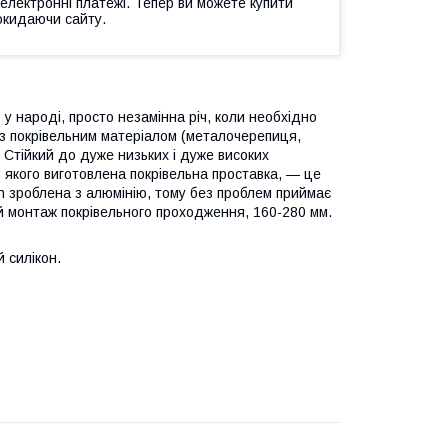
 електронні платежі. Тепер ви можете купити
окидаючи сайту.
у народі, просто незамінна річ, коли необхідно
 з покрівельним матеріалом (металочерепиця,
 Стійкий до дуже низьких і дуже високих
 якого виготовлена покрівельна проставка, — це
esh зроблена з алюмінію, тому без проблем приймає
й монтаж покрівельного проходження, 160-280 мм.
 силікон.