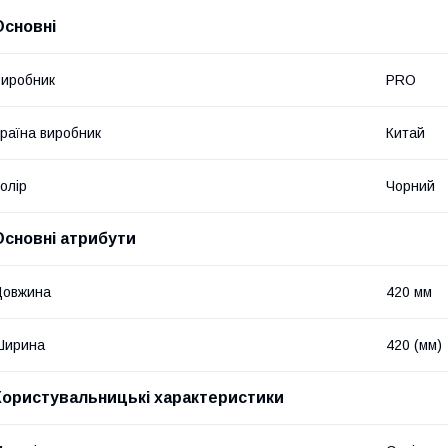
Основні
иробник
PRO
раїна виробник
Китай
олір
Чорний
Основні атрибути
Довжина
420 мм
Ширина
420 (мм)
Користувальницькі характеристики