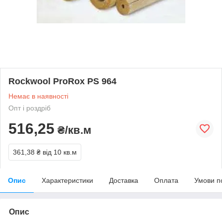
Rockwool ProRox PS 964
Немає в наявності
Опт і роздріб
516,25
₴/кв.м
361,38 ₴
від 10 кв.м
Опис
Характеристики
Доставка
Оплата
Умови п
Опис