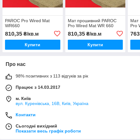
PAROC Pro Wired Mat
Мат прошивний PAROC
Мат
WR660
Pro Wired Mat WR 660
Pro 
810,35
810,35
763
₴/кв.м
₴/кв.м
Купити
Купити
Про нас
98% позитивних з 113 відгуків за рік
Працює з 14.03.2017
м. Київ
вул. Куренівська, 16В, Київ, Україна
Контакти
Сьогодні вихідний
Показати весь графік роботи