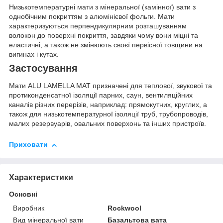
Низькотемпературні мати з мінеральної (камінної) вати з
однобічним покриттям з алюмінієвої фольги. Мати
характеризуються перпендикулярним розташуванням
волокон до поверхні покриття, завдяки чому вони міцні та
еластичні, а також не змінюють своєї первісної товщини на
вигинах і кутах.
Застосування
Мати ALU LAMELLA MAT призначені для теплової, звукової та
протиконденсатної ізоляції парних, саун, вентиляційних
каналів різних перерізів, наприклад: прямокутних, круглих, а
також для низькотемпературної ізоляції труб, трубопроводів,
малих резервуарів, овальних поверхонь та інших пристроїв.
Приховати
Характеристики
Основні
Виробник
Rockwool
Вид мінеральної вати
Базальтова вата