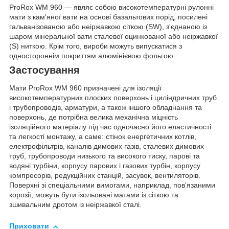
ProRox WM 960 — являє собою високотемпературні рулонні
мати з кам'яної вати на основі базальтових порід, посилені
гальванізованою або неіржавкою сіткою (SW), з'єднаною із
шаром мінеральної вати сталевої оцинкованої або неіржавкої
(S) ниткою. Крім того, вироби можуть випускатися з
одностороннім покриттям алюмінієвою фольгою.
Застосування
Мати ProRox WM 960 призначені для ізоляції
високотемпературних плоских поверхонь і циліндричних труб
і трубопроводів, арматури, а також іншого обладнання та
поверхонь, де потрібна велика механічна міцність
ізоляційного матеріалу під час одночасно його еластичності
та легкості монтажу, а саме: стінок енергетичних котлів,
електрофільтрів, каналів димових газів, сталевих димових
труб, трубопроводи низького та високого тиску, парові та
водяні турбіни, корпусу парових і газових турбін, корпусу
компресорів, редукційних станцій, засувок, вентиляторів.
Поверхні зі спеціальними вимогами, наприклад, пов'язаними
корозії, можуть бути ізольовані матами із сіткою та
зшивальним дротом із неіржавкої сталі.
Приховати