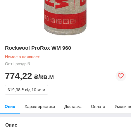
Rockwool ProRox WM 960
Немає в наявності
Опт і роздріб
774,22
₴/кв.м
619,38 ₴
від 10 кв.м
Опис
Характеристики
Доставка
Оплата
Умови п
Опис