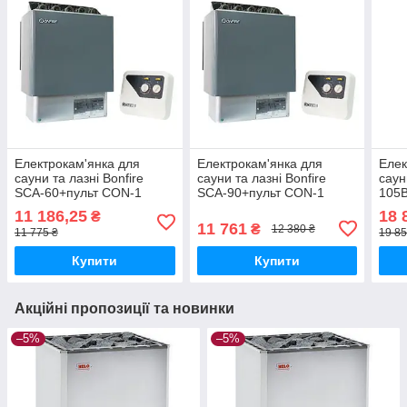
Електрокам'янка для
Електрокам'янка для
Елек
сауни та лазні Bonfire
сауни та лазні Bonfire
саун
SCA-60+пульт CON-1
SCA-90+пульт CON-1
105В
11 186,25
18 
₴
11 761
₴
12 380 ₴
11 775 ₴
19 85
Купити
Купити
Акційні пропозиції та новинки
–5%
–5%