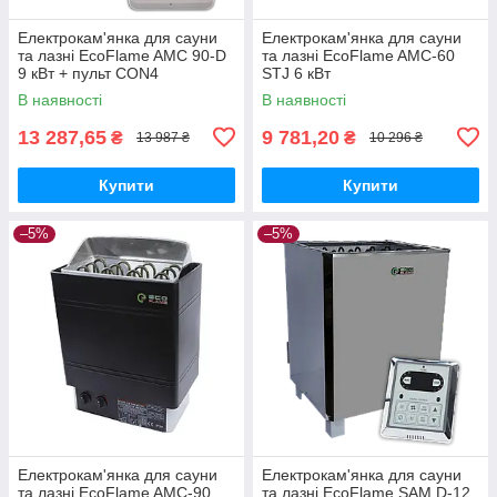
Електрокам'янка для сауни
Електрокам'янка для сауни
та лазні EcoFlame AMC 90-D
та лазні EcoFlame AMC-60
9 кВт + пульт CON4
STJ 6 кВт
В наявності
В наявності
13 287,65
9 781,20
₴
₴
13 987 ₴
10 296 ₴
Купити
Купити
–5%
–5%
Електрокам'янка для сауни
Електрокам'янка для сауни
та лазні EcoFlame AMC-90
та лазні EcoFlame SAM D-12