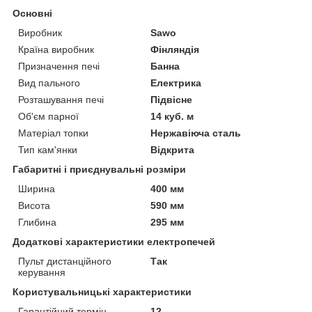
Основні
Виробник
Sawo
Країна виробник
Фінляндія
Призначення печі
Банна
Вид пального
Електрика
Розташування печі
Підвісне
Об'єм парної
14 куб. м
Матеріал топки
Нержавіюча сталь
Тип кам'янки
Відкрита
Габаритні і приєднувальні розміри
Ширина
400 мм
Висота
590 мм
Глибина
295 мм
Додаткові характеристики електропечей
Пульт дистанційного
Так
керування
Користувальницькі характеристики
Гарантійний термін
12