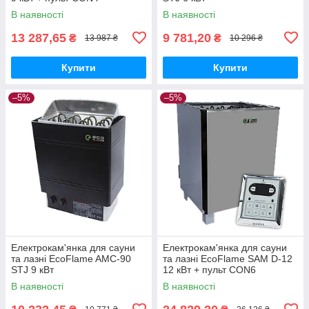
В наявності
В наявності
13 287,65
9 781,20
₴
₴
13 987 ₴
10 296 ₴
Купити
Купити
–5%
–5%
Електрокам'янка для сауни
Електрокам'янка для сауни
та лазні EcoFlame AMC-90
та лазні EcoFlame SAM D-12
STJ 9 кВт
12 кВт + пульт CON6
В наявності
В наявності