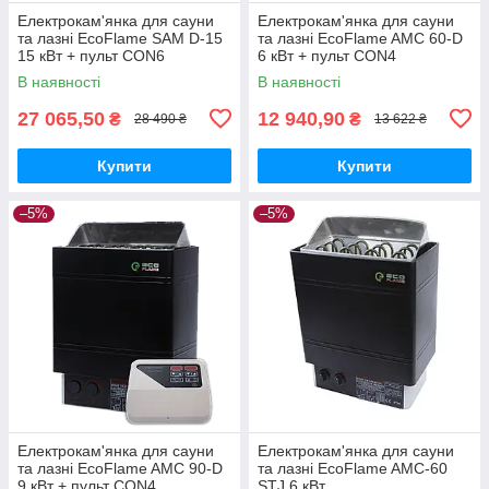
Електрокам'янка для сауни
Електрокам'янка для сауни
та лазні EcoFlame SAM D-15
та лазні EcoFlame AMC 60-D
15 кВт + пульт CON6
6 кВт + пульт CON4
В наявності
В наявності
27 065,50
12 940,90
₴
₴
28 490 ₴
13 622 ₴
Купити
Купити
–5%
–5%
Електрокам'янка для сауни
Електрокам'янка для сауни
та лазні EcoFlame AMC 90-D
та лазні EcoFlame AMC-60
9 кВт + пульт CON4
STJ 6 кВт