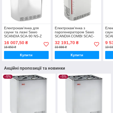
Електрокам'янка для
Електрокам'янка з
Елек
сауни та лазні Sawo
парогенератором Sawo
саун
SCANDIA SCA-90 NS-Z
SCANDIA COMBI SCAC-
SCA
90NS-P для лазні та сауни
16 007,50
32 191,70
9 5
₴
₴
16 850 ₴
33 886 ₴
10 03
Купити
Купити
Акційні пропозиції та новинки
–5%
–5%