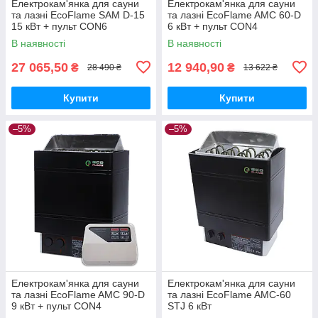
Електрокам'янка для сауни
Електрокам'янка для сауни
та лазні EcoFlame SAM D-15
та лазні EcoFlame AMC 60-D
15 кВт + пульт CON6
6 кВт + пульт CON4
В наявності
В наявності
27 065,50
12 940,90
₴
₴
28 490 ₴
13 622 ₴
Купити
Купити
–5%
–5%
Електрокам'янка для сауни
Електрокам'янка для сауни
та лазні EcoFlame AMC 90-D
та лазні EcoFlame AMC-60
9 кВт + пульт CON4
STJ 6 кВт