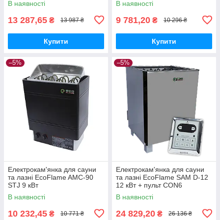
В наявності
В наявності
13 287,65
9 781,20
₴
₴
13 987 ₴
10 296 ₴
Купити
Купити
–5%
–5%
Електрокам'янка для сауни
Електрокам'янка для сауни
та лазні EcoFlame AMC-90
та лазні EcoFlame SAM D-12
STJ 9 кВт
12 кВт + пульт CON6
В наявності
В наявності
10 232,45
24 829,20
₴
₴
10 771 ₴
26 136 ₴