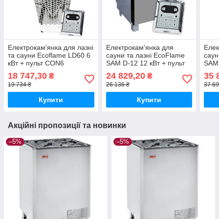
Електрокам'янка для лазні
Електрокам'янка для
Елек
та сауни Ecoflame LD60 6
сауни та лазні EcoFlame
саун
кВт + пульт CON6
SAM D-12 12 кВт + пульт
SAM 
CON6
CON
18 747,30
24 829,20
35 
₴
₴
19 734 ₴
26 136 ₴
37 69
Купити
Купити
Акційні пропозиції та новинки
–5%
–5%