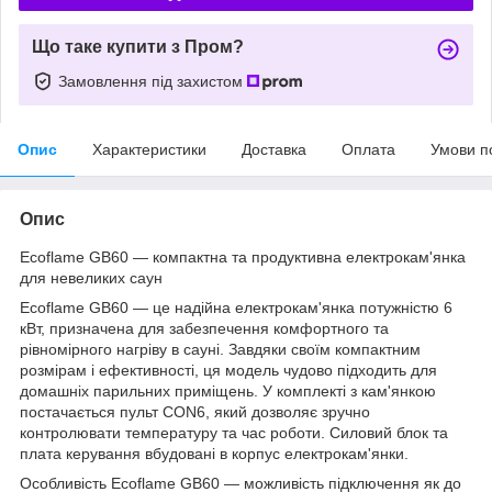
Що таке купити з Пром?
Замовлення під захистом
Опис
Характеристики
Доставка
Оплата
Умови п
Опис
Ecoflame GB60 — компактна та продуктивна електрокам'янка
для невеликих саун
Ecoflame GB60 — це надійна електрокам'янка потужністю 6
кВт, призначена для забезпечення комфортного та
рівномірного нагріву в сауні. Завдяки своїм компактним
розмірам і ефективності, ця модель чудово підходить для
домашніх парильних приміщень. У комплекті з кам'янкою
постачається пульт CON6, який дозволяє зручно
контролювати температуру та час роботи. Силовий блок та
плата керування вбудовані в корпус електрокам'янки.
Особливість Ecoflame GB60 — можливість підключення як до