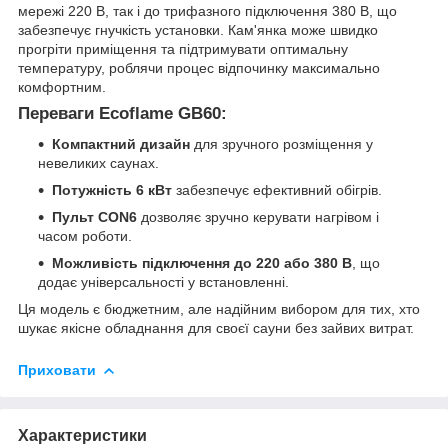
мережі 220 В, так і до трифазного підключення 380 В, що
забезпечує гнучкість установки. Кам'янка може швидко
прогріти приміщення та підтримувати оптимальну
температуру, роблячи процес відпочинку максимально
комфортним.
Переваги Ecoflame GB60:
Компактний дизайн
для зручного розміщення у
невеликих саунах.
Потужність 6 кВт
забезпечує ефективний обігрів.
Пульт CON6
дозволяє зручно керувати нагрівом і
часом роботи.
Можливість підключення до 220 або 380 В
, що
додає універсальності у встановленні.
Ця модель є бюджетним, але надійним вибором для тих, хто
шукає якісне обладнання для своєї сауни без зайвих витрат.
Приховати
Характеристики