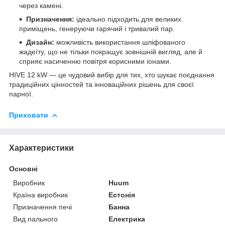
через камені.
Призначення:
ідеально підходить для великих
приміщень, генеруючи гарячий і тривалий пар.
Дизайн:
можливість використання шліфованого
жадеїту, що не тільки покращує зовнішній вигляд, але й
сприяє насиченню повітря корисними іонами.
HIVE 12 kW — це чудовий вибір для тих, хто шукає поєднання
традиційних цінностей та інноваційних рішень для своєї
парної.
Приховати
Характеристики
Основні
Виробник
Huum
Країна виробник
Естонія
Призначення печі
Банна
Вид пального
Електрика