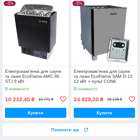
–5%
–5%
Електрокам'янка для сауни
Електрокам'янка для сауни
та лазні EcoFlame AMC-90
та лазні EcoFlame SAM D-12
STJ 9 кВт
12 кВт + пульт CON6
В наявності
В наявності
10 232,45
24 829,20
₴
₴
10 771 ₴
26 136 ₴
Купити
Купити
Показати ще