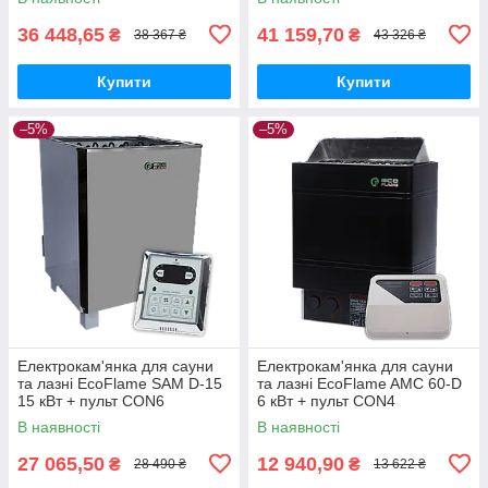
36 448,65
41 159,70
₴
₴
38 367 ₴
43 326 ₴
Купити
Купити
–5%
–5%
Електрокам'янка для сауни
Електрокам'янка для сауни
та лазні EcoFlame SAM D-15
та лазні EcoFlame AMC 60-D
15 кВт + пульт CON6
6 кВт + пульт CON4
В наявності
В наявності
27 065,50
12 940,90
₴
₴
28 490 ₴
13 622 ₴