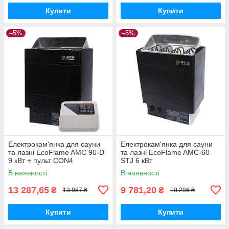
Купити
Купити
–5%
–5%
Електрокам'янка для сауни
Електрокам'янка для сауни
та лазні EcoFlame AMC 90-D
та лазні EcoFlame AMC-60
9 кВт + пульт CON4
STJ 6 кВт
В наявності
В наявності
13 287,65
9 781,20
₴
₴
13 987 ₴
10 296 ₴
Купити
Купити