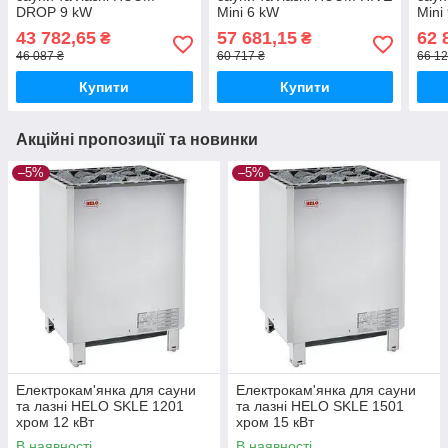
DROP 9 kW
Mini 6 kW
Mini
43 782,65
57 681,15
62 
₴
₴
46 087 ₴
60 717 ₴
66 12
Купити
Купити
Акційні пропозиції та новинки
–5%
–5%
Електрокам'янка для сауни
Електрокам'янка для сауни
та лазні HELO SKLE 1201
та лазні HELO SKLE 1501
хром 12 кВт
хром 15 кВт
В наявності
В наявності