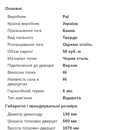
Основні
Виробник
Pal
Країна виробник
Україна
Призначення печі
Банна
Вид пального
Тверде
Розташування печі
Окремо стоїть
Об'єм парної
50 куб. м
Матеріал топки
Чорна сталь
Підключення до димаря
Верхнє
Виносна топка
Ні
Наявність скла в
Ні
дверцятах
Гарантійний термін
6 міс
Тип кам'янки
Відкрита
Габаритні і приєднувальні розміри
Діаметр димоходу
130 мм
Ширина топкових дверцят
550 мм
Висота топкових дверцят
1070 мм