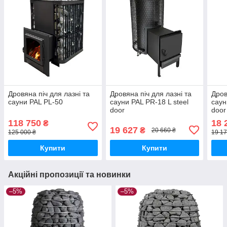
Дровяна піч для лазні та
Дровяна піч для лазні та
Дров
сауни PAL PL-50
сауни PAL PR-18 L steel
саун
door
door
118 750
18 
₴
19 627
₴
20 660 ₴
125 000 ₴
19 17
Купити
Купити
Акційні пропозиції та новинки
–5%
–5%