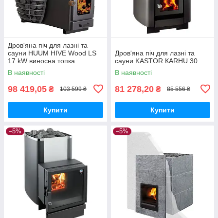
Дров'яна піч для лазні та
сауни HUUM HIVE Wood LS
Дров'яна піч для лазні та
17 kW виносна топка
сауни KASTOR КARHU 30
В наявності
В наявності
98 419,05
81 278,20
₴
₴
103 599 ₴
85 556 ₴
Купити
Купити
–5%
–5%