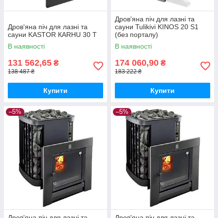
Дров'яна піч для лазні та
Дров'яна піч для лазні та
сауни Tulikivi KINOS 20 S1
сауни KASTOR КARHU 30 T
(без порталу)
В наявності
В наявності
131 562,65
174 060,90
₴
₴
138 487 ₴
183 222 ₴
Купити
Купити
–5%
–5%
Дров'яна піч для лазні та
Дров'яна піч для лазні та