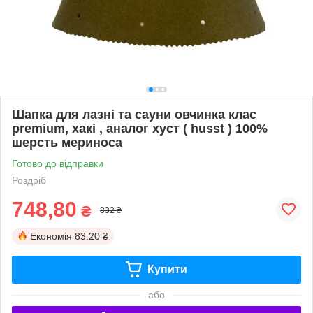
Шапка для лазні та сауни овчинка клас
premium, хакі , аналог хуст ( husst ) 100%
шерсть мериноса
Готово до відправки
Роздріб
748,80
₴
832 ₴
Економія
83.20 ₴
Купити
або