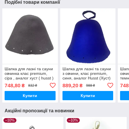
Подібні товари компанії
Шапка для лазні та сауни
Шапка для лазні та сауни
Шапк
овчинка клас premium,
з овчини, клас premium,
овчи
сіра , аналог хуст ( husst )
синя, аналог Husst (Хуст)
темн
100% шерсть мериноса
хуст
748,80
889,20
748
₴
₴
832 ₴
988 ₴
мер
Купити
Купити
Акційні пропозиції та новинки
–10%
–10%