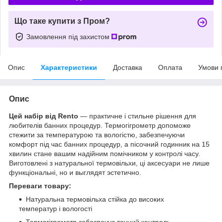
Що таке купити з Пром?
Замовлення під захистом
Опис
Характеристики
Доставка
Оплата
Умови 
Опис
Цей набір від Rento
— практичне і стильне рішення для
любителів банних процедур. Термогігрометр допоможе
стежити за температурою та вологістю, забезпечуючи
комфорт під час банних процедур, а пісочний годинник на 15
хвилин стане вашим надійним помічником у контролі часу.
Виготовлені з натуральної термовільхи, ці аксесуари не лише
функціональні, но и выглядят эстетично.
Переваги товару:
Натуральна термовільха стійка до високих
температур і вологості
Термогігрометр забезпечує точний контроль