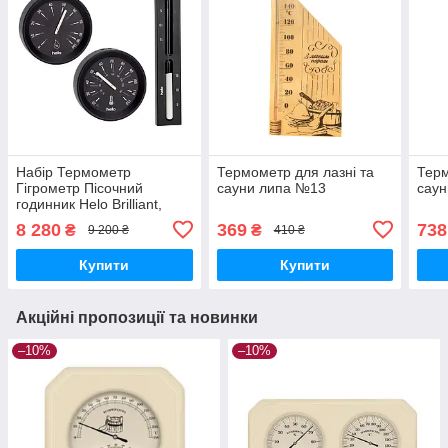
Набір Термометр
Термометр для лазні та
Терм
Гігрометр Пісочний
сауни липа №13
сау
годинник Helo Brilliant,
чорний для лазні та сауни
8 280
369
738
₴
₴
9 200 ₴
410 ₴
Купити
Купити
Акційні пропозиції та новинки
–10%
–10%