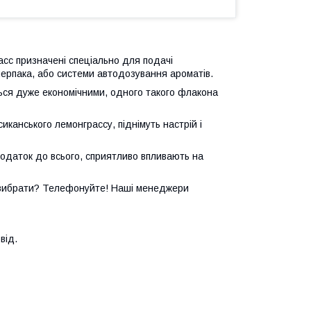
сс призначені спеціально для подачі
черпака, або системи автодозування ароматів.
ься дуже економічними, одного такого флакона
иканського лемонграссу, піднімуть настрій і
додаток до всього, сприятливо впливають на
т вибрати? Телефонуйте! Наші менеджери
від.