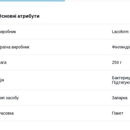
Основні атрибути
иробник
Lacoform
раїна виробник
Фінлянді
ага
250 г
Бактериц
ія
Підтягую
ип засобу
Запарка
асовка
Пакет