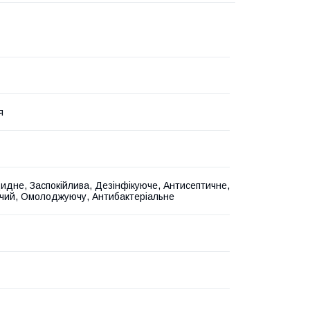
я
идне, Заспокійлива, Дезінфікуюче, Антисептичне,
чий, Омолоджуючу, Антибактеріальне