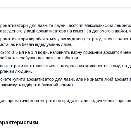
роматизатори для лазні та сауни Lacoform Мексиканьский лемонгра
озведеного у воді ароматизатора на камені за допомогою шайки, 
роматизатори виробляються у вигляді концентрату, тому вважают
истачає на безліч відвідуваннь лазні.
сього 3-5 мл на 1 л води, наповнять парну приємним ароматом мекс
роблять перебування в лазні незабутнім.
онцентрати виготовляються з натуральних компонентів, тому, на 
рганізм людини.
очете купити ароматизатор для лазні, але не знаєте який арома
опоможуть підібрати бажаний аромат.
ані ароматичні концентрати не придатні для подачі через паропро
арактеристики