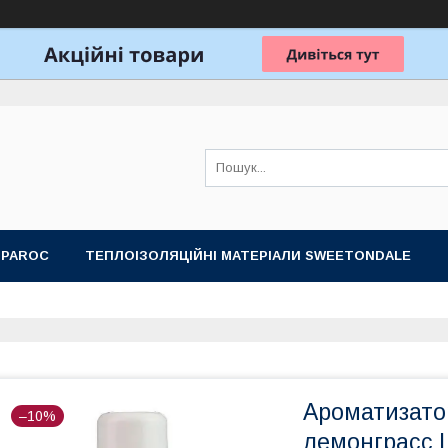
 PAROC
ТЕПЛОІЗОЛЯЦІЙНІ МАТЕРІАЛИ SWEETONDALE
ОБЛАДНАННЯ ДЛЯ ЛАЗНІ, САУНИ
ПОДАРУНКОВІ НАБОРИ
Ароматизато
–10%
лемонграсс L