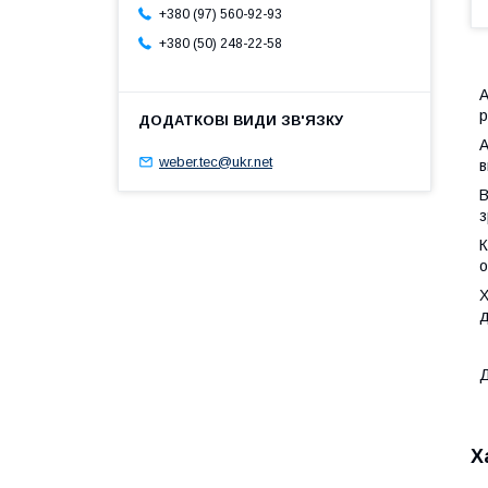
+380 (97) 560-92-93
+380 (50) 248-22-58
А
р
А
weber.tec@ukr.net
в
В
з
К
о
Х
д
Д
Х