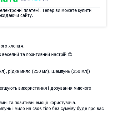
 електронні платежі. Тепер ви можете купити
окидаючи сайту.
ого хлопця.
ж веселий та позитивний настрій 😊
мл), рідке мило (250 мл), Шампунь (250 мл))
легшують використання і дозування миючого
мні та позитивні емоції користувача.
пунь і мило на своє тіло без сумніву буде про вас