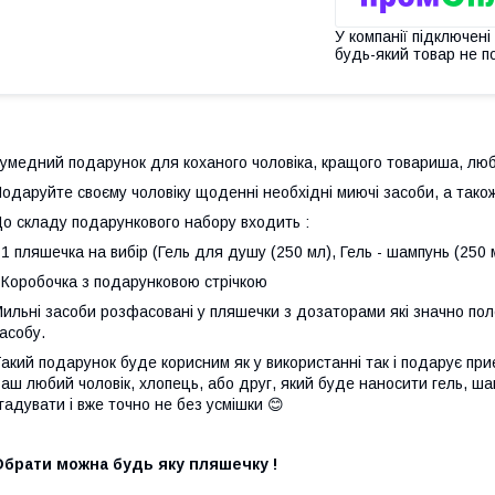
У компанії підключені
будь-який товар не п
умедний подарунок для коханого чоловіка, кращого товариша, люб
одаруйте своєму чоловіку щоденні необхідні миючі засоби, а тако
о складу подарункового набору входить :
 1 пляшечка на вибір (Гель для душу (250 мл), Гель - шампунь (250 
 Коробочка з подарунковою стрічкою
ильні засоби розфасовані у пляшечки з дозаторами які значно по
асобу.
акий подарунок буде корисним як у використанні так і подарує приє
аш любий чоловік, хлопець, або друг, який буде наносити гель, шам
гадувати і вже точно не без усмішки 😊
Обрати можна будь яку пляшечку !