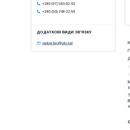
+380 (97) 560-92-93
+380 (50) 248-22-58
К
weber.tec@ukr.net
П
Д
-
-
М
з
Т
В
з