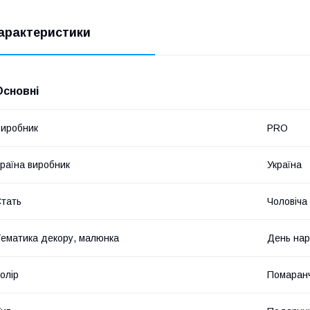
арактеристики
Основні
иробник
PRO
раїна виробник
Україна
тать
Чоловіча
ематика декору, малюнка
День на
олір
Помаран