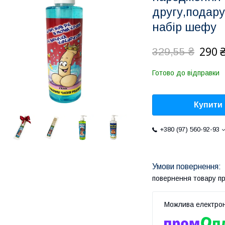
другу,подару
набір шефу
290 
329,55 ₴
Готово до відправки
Купити
+380 (97) 560-92-93
повернення товару п