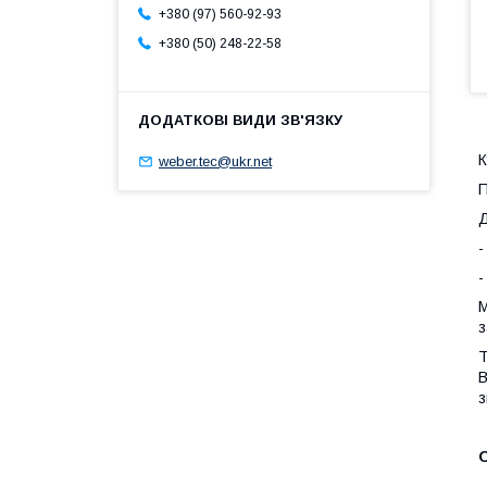
+380 (97) 560-92-93
+380 (50) 248-22-58
К
weber.tec@ukr.net
П
Д
-
-
М
з
Т
В
з