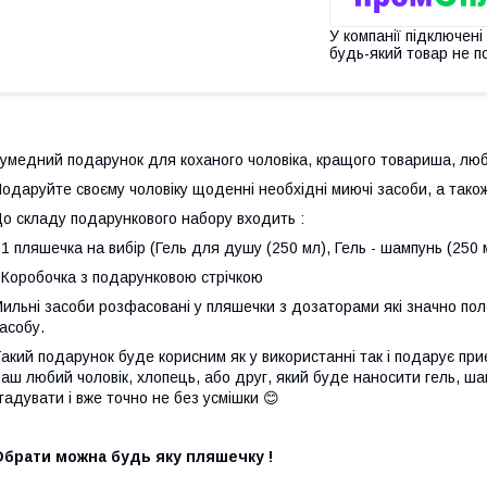
У компанії підключені
будь-який товар не п
умедний подарунок для коханого чоловіка, кращого товариша, люб
одаруйте своєму чоловіку щоденні необхідні миючі засоби, а тако
о складу подарункового набору входить :
 1 пляшечка на вибір (Гель для душу (250 мл), Гель - шампунь (250 
 Коробочка з подарунковою стрічкою
ильні засоби розфасовані у пляшечки з дозаторами які значно по
асобу.
акий подарунок буде корисним як у використанні так і подарує приє
аш любий чоловік, хлопець, або друг, який буде наносити гель, шам
гадувати і вже точно не без усмішки 😊
Обрати можна будь яку пляшечку !