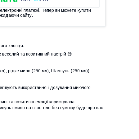
 електронні платежі. Тепер ви можете купити
окидаючи сайту.
ого хлопця.
ж веселий та позитивний настрій 😊
мл), рідке мило (250 мл), Шампунь (250 мл))
легшують використання і дозування миючого
мні та позитивні емоції користувача.
пунь і мило на своє тіло без сумніву буде про вас