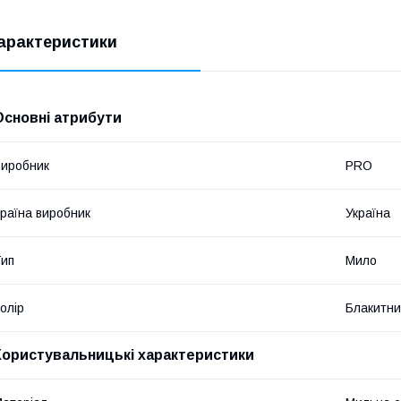
арактеристики
Основні атрибути
иробник
PRO
раїна виробник
Україна
ип
Мило
олір
Блакитн
Користувальницькі характеристики