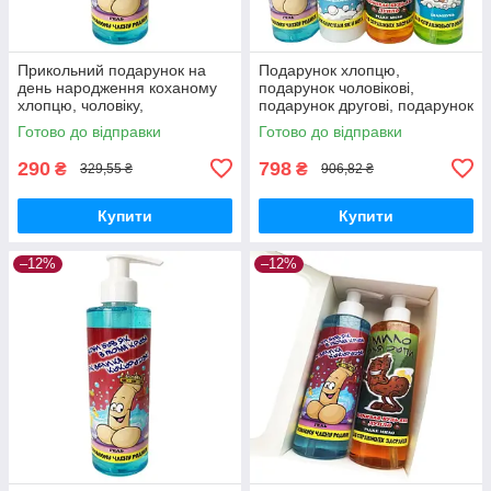
Прикольний подарунок на
Подарунок хлопцю,
день народження коханому
подарунок чоловікові,
хлопцю, чоловіку,
подарунок другові, подарунок
другу,подарунок тату,
коханому на день
Готово до відправки
Готово до відправки
подарунковий набір шефу
народження, чоловічий
подарунок
290
798
₴
₴
329,55 ₴
906,82 ₴
Купити
Купити
–12%
–12%