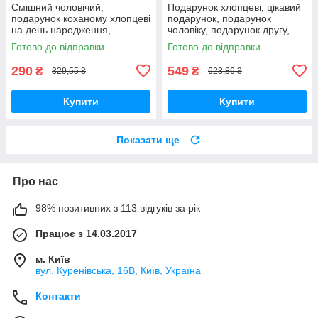
Смішний чоловічий,
Подарунок хлопцеві, цікавий
подарунок коханому хлопцеві
подарунок, подарунок
на день народження,
чоловіку, подарунок другу,
подарунок чоловікові,
подарунок на день
Готово до відправки
Готово до відправки
чоловікові, подарунок другові
народження коханому
290
549
₴
₴
329,55 ₴
623,86 ₴
Купити
Купити
Показати ще
Про нас
98% позитивних з 113 відгуків за рік
Працює з 14.03.2017
м. Київ
вул. Куренівська, 16В, Київ, Україна
Контакти