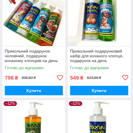
Прикольний подарунок
Прикольний подарунковий
чоловічий, подарунок
набір для коханого хлопця,
коханому хлопцеві на день
подарунок на день
народження, подарунок
народження, подарунок
Готово до відправки
Готово до відправки
чоловіку, товаришу
чоловіку, чоловікові, другу,
смішний
798
549
₴
₴
906,82 ₴
623,86 ₴
Купити
Купити
–12%
–12%