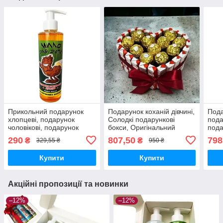
Прикольний подарунок
Подарунок коханій дівчині,
Пода
хлопцеві, подарунок
Солодкі подарункові
пода
чоловікові, подарунок
бокси, Оригінальний
пода
другові, подарунок
подарунок своїй дружині,
пода
290
807,50
798
₴
₴
329,55 ₴
950 ₴
коханому на день
Сюрприз бокс на день
день
народження, чоловічий
народження
чоло
Купити
Купити
подаруно
Акційні пропозиції та новинки
–12%
–12%