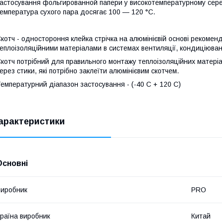
астосування фольгированной папери у високотемпературному серед
емпература сухого пара досягає 100 ― 120 °С.
котч - одностороння клейка стрічка на алюмінієвій основі рекоменд
еплоізоляційними матеріалами в системах вентиляції, кондиціюван
котч потрібний для правильного монтажу теплоізоляційних матеріал
ерез стики, які потрібно заклеїти алюмінієвим скотчем.
емпературний діапазон застосування - (-40 C + 120 C)
арактеристики
Основні
иробник
PRO
раїна виробник
Китай