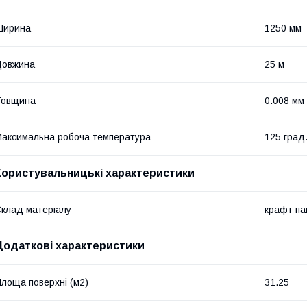
Ширина
1250 мм
Довжина
25 м
Товщина
0.008 мм
аксимальна робоча температура
125 град
Користувальницькі характеристики
клад матеріалу
крафт па
Додаткові характеристики
лоща поверхні (м2)
31.25