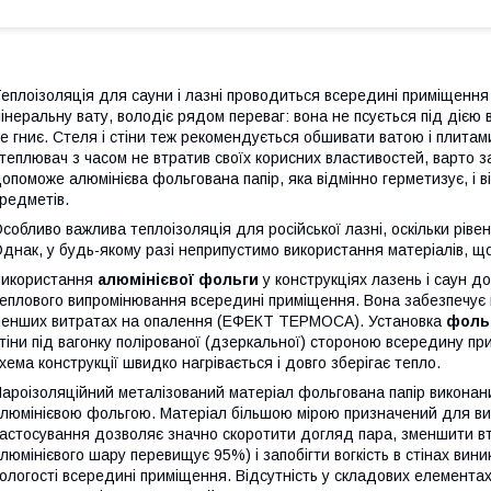
еплоізоляція для сауни і лазні проводиться всередині приміщення
інеральну вату, володіє рядом переваг: вона не псується під дією 
е гниє. Стеля і стіни теж рекомендується обшивати ватою і плитам
теплювач з часом не втратив своїх корисних властивостей, варто 
опоможе алюмінієва фольгована папір, яка відмінно герметизує, і 
редметів.
собливо важлива теплоізоляція для російської лазні, оскільки рівень
днак, у будь-якому разі неприпустимо використання матеріалів, що
икористання
алюмінієвої фольги
у конструкціях лазень і саун д
еплового випромінювання всередині приміщення. Вона забезпечує 
енших витратах на опалення (ЕФЕКТ ТЕРМОСА). Установка
фоль
тіни під вагонку полірованої (дзеркальної) стороною всередину п
хема конструкції швидко нагрівається і довго зберігає тепло.
ароізоляційний металізований матеріал фольгована папір виконан
люмінієвою фольгою. Матеріал більшою мірою призначений для ви
астосування дозволяє значно скоротити догляд пара, зменшити вт
люмінієвого шару перевищує 95%) і запобігти вогкість в стінах вини
ологості всередині приміщення. Відсутність у складових елементах