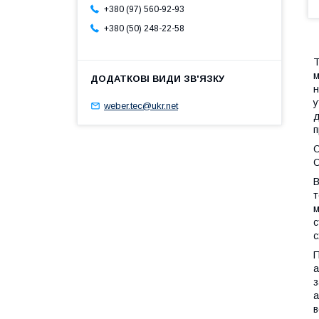
+380 (97) 560-92-93
+380 (50) 248-22-58
Т
м
н
у
weber.tec@ukr.net
д
п
О
О
В
т
м
с
с
П
а
з
а
в