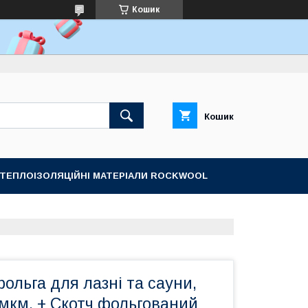
Кошик
Кошик
ТЕПЛОІЗОЛЯЦІЙНІ МАТЕРІАЛИ ROCKWOOL
ольга для лазні та сауни,
 8мкм. + Скотч фольгований