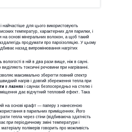
 і найчастіше для цього використовують
високих температур, характерних для парилки, і
и на основі мінеральних волокон, а щоб такий
заздалегідь продумати про пароізоляцію. У цьому
відбиває назад випромінювання нагрітих
 вологості в ній в два рази вище, ніж в сауні.
 виділяють токсичні речовини при нагріванні.
озволяє максимально зберегти повний спектр
швидкий нагрів і довгий збереження тепла при
ги
в
лазнях
і саунах безпосередньо на стелю і
риміщення дає відчутний тепловий ефект. Така
ий на основі крафт ― паперу з нанесеною
користання в парильних приміщеннях. Його
рати тепла через стіни (відбиваюча здатність
кає при періодичному зміні температури і
 матеріалу полімерів говорить про можливість