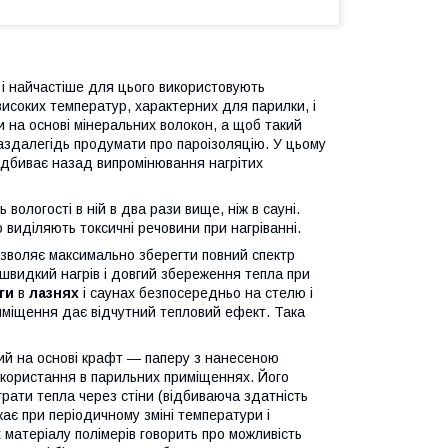
 і найчастіше для цього використовують
високих температур, характерних для парилки, і
и на основі мінеральних волокон, а щоб такий
заздалегідь продумати про пароізоляцію. У цьому
відбиває назад випромінювання нагрітих
 вологості в ній в два рази вище, ніж в сауні.
 виділяють токсичні речовини при нагріванні.
озволяє максимально зберегти повний спектр
швидкий нагрів і довгий збереження тепла при
ги
в
лазнях
і саунах безпосередньо на стелю і
риміщення дає відчутний тепловий ефект. Така
ий на основі крафт ― паперу з нанесеною
користання в парильних приміщеннях. Його
рати тепла через стіни (відбиваюча здатність
кає при періодичному зміні температури і
 матеріалу полімерів говорить про можливість