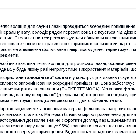
еплоізоляція для сауни і лазні проводиться всередині приміщення
інеральну вату, володіє рядом переваг: вона не псується під дією 
е гниє. Стеля і стіни теж рекомендується обшивати ватою і плитам
теплювач з часом не втратив своїх корисних властивостей, варто 
опоможе алюмінієва фольгована папір, яка відмінно герметизує, і 
редметів.
собливо важлива теплоізоляція для російської лазні, оскільки рівень
днак, у будь-якому разі неприпустимо використання матеріалів, що
икористання
алюмінієвої фольги
у конструкціях лазень і саун д
еплового випромінювання всередині приміщення. Вона забезпечує 
енших витратах на опалення (ЕФЕКТ ТЕРМОСА). Установка
фоль
тіни під вагонку полірованої (дзеркальної) стороною всередину п
хема конструкції швидко нагрівається і довго зберігає тепло.
ароізоляційний металізований матеріал фольгована папір виконан
люмінієвою фольгою. Матеріал більшою мірою призначений для ви
астосування дозволяє значно скоротити догляд пара, зменшити вт
люмінієвого шару перевищує 95%) і запобігти вогкість в стінах вини
ологості всередині приміщення. Відсутність у складових елементах