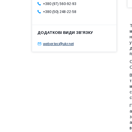
+380 (97) 560-92-93
+380 (50) 248-22-58
Т
м
н
у
weber.tec@ukr.net
д
п
О
О
В
т
м
с
с
П
а
з
а
в