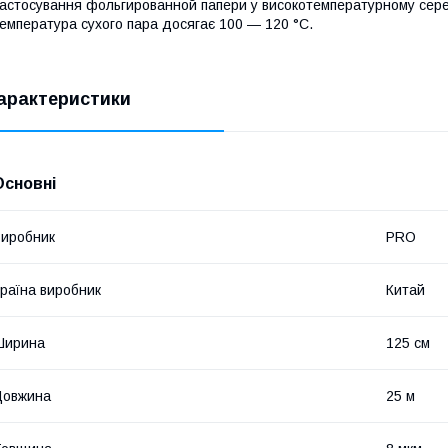
астосування фольгированной папери у високотемпературному серед
емпература сухого пара досягає 100 ― 120 °С.
арактеристики
Основні
иробник
PRO
раїна виробник
Китай
Ширина
125 см
Довжина
25 м