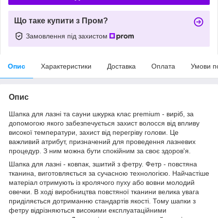
Що таке купити з Пром?
Замовлення під захистом
Опис
Характеристики
Доставка
Оплата
Умови п
Опис
Шапка для лазні та сауни шкурка клас premium - виріб, за
допомогою якого забезпечується захист волосся від впливу
високої температури, захист від перегріву голови. Це
важливий атрибут, призначений для проведення лазневих
процедур. З ним можна бути спокійним за своє здоров'я.
Шапка для лазні - ковпак, зшитий з фетру. Фетр - повстяна
тканина, виготовляється за сучасною технологією. Найчастіше
матеріал отримують із кролячого пуху або вовни молодий
овечки. В ході виробництва повстяної тканини велика увага
приділяється дотриманню стандартів якості. Тому шапки з
фетру відрізняються високими експлуатаційними