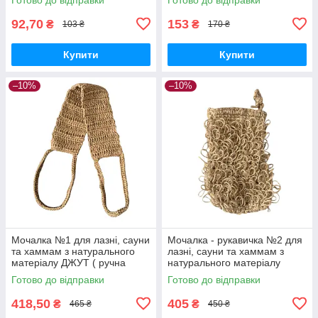
92,70
153
₴
₴
103 ₴
170 ₴
Купити
Купити
–10%
–10%
Мочалка №1 для лазні, сауни
Мочалка - рукавичка №2 для
та хаммам з натурального
лазні, сауни та хаммам з
матеріалу ДЖУТ ( ручна
натурального матеріалу
робота )
ДЖУТ ( ручна робота )
Готово до відправки
Готово до відправки
418,50
405
₴
₴
465 ₴
450 ₴