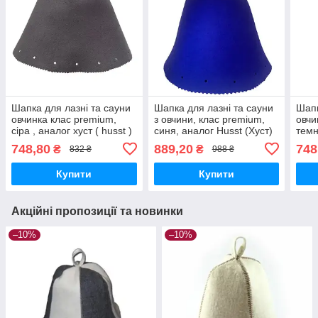
Шапка для лазні та сауни
Шапка для лазні та сауни
Шапк
овчинка клас premium,
з овчини, клас premium,
овчи
сіра , аналог хуст ( husst )
синя, аналог Husst (Хуст)
темн
100% шерсть мериноса
хуст
748,80
889,20
748
₴
₴
832 ₴
988 ₴
мер
Купити
Купити
Акційні пропозиції та новинки
–10%
–10%