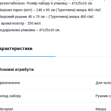
резентабельно. Розмір набору в упаковці – 47х25х10 см.
ахрове парео (кілт) – 140 х 65 см (Туреччина) махра 400 г/м2
ахровий рушник 40 х 70 см – (Туреччина) махра 400 г/м2
 ароматизатор - 250 млл
одарункова упаковка – 47х25х10 см.
арактеристики
Основні атрибути
ризначення
Для чолов
клад набору
Рушник-с
атеріал
Махра