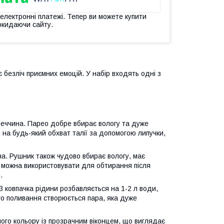
 електронні платежі. Тепер ви можете купити
окидаючи сайту.
 безліч приємних емоцій. У набір входять одні з
уреччина. Парео добре вбирає вологу та дуже
 на будь-який обхват талії за допомогою липучки,
на. Рушник також чудово вбирає вологу, має
го можна використовувати для обтирання після
.
3 ковпачка рідини розбавляється на 1-2 л води,
го поливання створюється пара, яка дуже
лого кольору із прозрачним віконцем, що виглядає