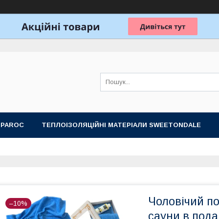
 PAROC
ТЕПЛОІЗОЛЯЦІЙНІ МАТЕРІАЛИ SWEETONDALE
ОБЛАДНАННЯ ДЛЯ ЛАЗНІ, САУНИ
ПОДАРУНКОВІ НАБОРИ
Чоловічий по
–10%
сауни в подар