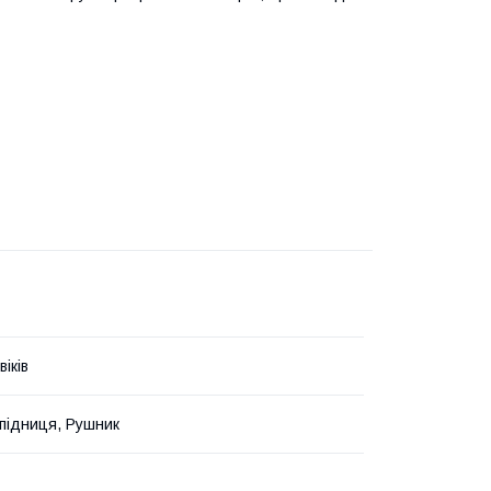
іків
підниця, Рушник