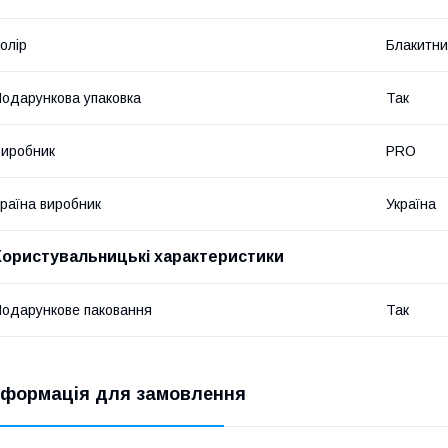
олір
Блакитн
одарункова упаковка
Так
иробник
PRO
раїна виробник
Україна
Користувальницькі характеристики
одарункове паковання
Так
нформація для замовлення