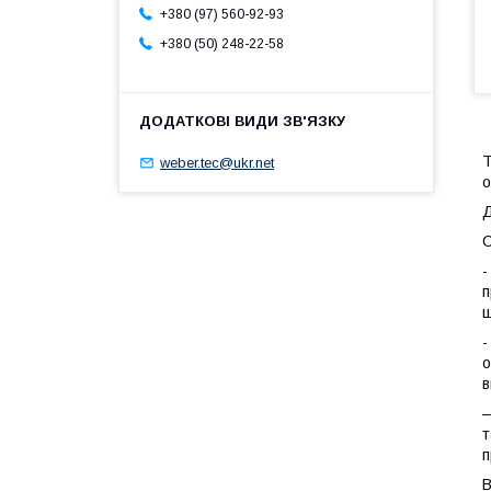
+380 (97) 560-92-93
+380 (50) 248-22-58
Т
weber.tec@ukr.net
о
Д
С
-
п
щ
-
о
в
–
т
п
В