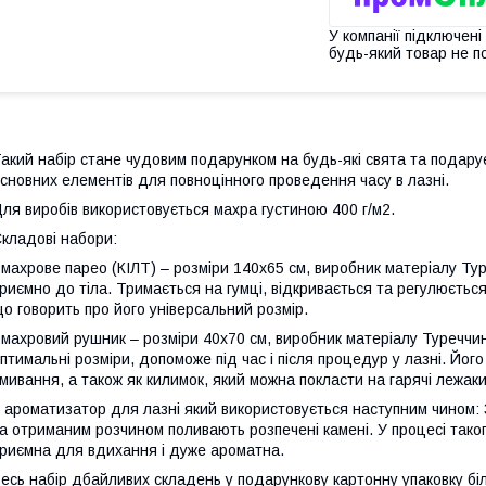
У компанії підключені
будь-який товар не п
акий набір стане чудовим подарунком на будь-які свята та подарує
сновних елементів для повноцінного проведення часу в лазні.
ля виробів використовується махра густиною 400 г/м2.
кладові набори:
 махрове парео (КІЛТ) – розміри 140х65 см, виробник матеріалу Т
риємно до тіла. Тримається на гумці, відкривається та регулюється
о говорить про його універсальний розмір.
 махровий рушник – розміри 40х70 см, виробник матеріалу Туреччи
птимальні розміри, допоможе під час і після процедур у лазні. Йо
мивання, а також як килимок, який можна покласти на гарячі лежаки
 ароматизатор для лазні який використовується наступним чином: 
а отриманим розчином поливають розпечені камені. У процесі тако
риємна для вдихання і дуже ароматна.
есь набір дбайливих складень у подарункову картонну упаковку бі