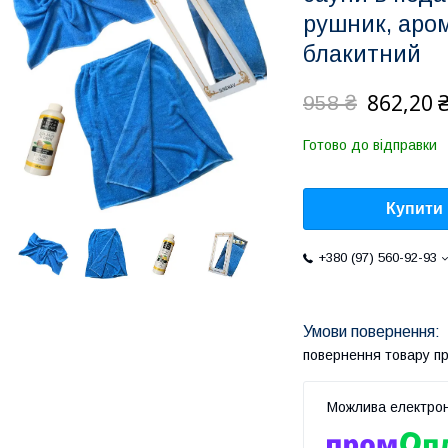
рушник, аром
блакитний
862,20 
958 ₴
Готово до відправки
Купити
+380 (97) 560-92-93
повернення товару п