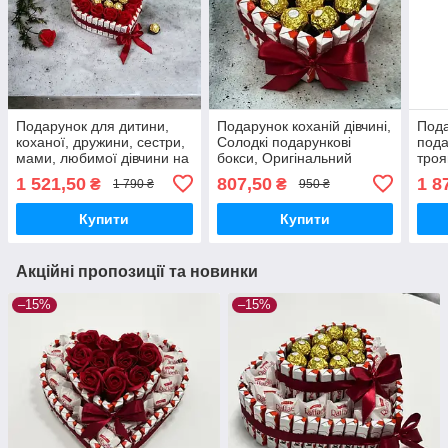
Подарунок для дитини,
Подарунок коханій дівчині,
Пода
коханої, дружини, сестри,
Солодкі подарункові
пода
мами, любимої дівчини на
бокси, Оригінальний
троя
день народження
подарунок своїй дружині,
дівч
1 521,50
807,50
1 8
₴
₴
1 790 ₴
950 ₴
Сюрприз бокс на день
на д
народження
Купити
Купити
Акційні пропозиції та новинки
–15%
–15%