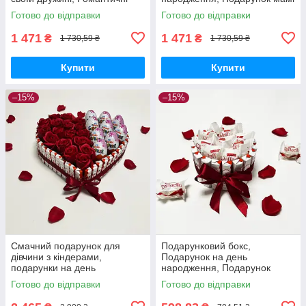
подарунки дівчині, Солодкі
на день народження, подрузі,
Готово до відправки
Готово до відправки
подарункові бокси
сестрі, доньці
1 471
1 471
₴
₴
1 730,59 ₴
1 730,59 ₴
Купити
Купити
–15%
–15%
Смачний подарунок для
Подарунковий бокс,
дівчини з кіндерами,
Подарунок на день
подарунки на день
народження, Подарунок
народження, доньці, коханій,
дівчині, Подарунок мамі,
Готово до відправки
Готово до відправки
солодкий подарунок
Подарунок дружині