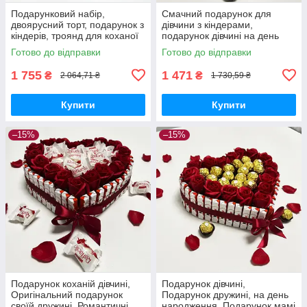
Подарунковий набір,
Смачний подарунок для
двоярусний торт, подарунок з
дівчини з кіндерами,
кіндерів, троянд для коханої
подарунок дівчині на день
дівчини, дочки, дружини на
народження, коханій, дочці
Готово до відправки
Готово до відправки
день народження
солодкий подарунковий
1 755
1 471
₴
₴
2 064,71 ₴
1 730,59 ₴
Купити
Купити
–15%
–15%
Подарунок коханій дівчині,
Подарунок дівчині,
Оригінальний подарунок
Подарунок дружині, на день
своїй дружині, Романтичні
народження, Подарунок мамі