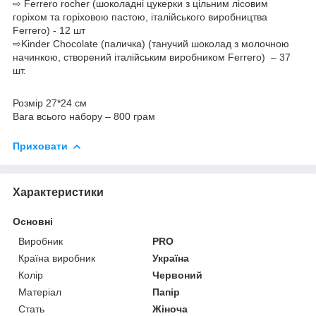
⇨ Ferrero rocher (шоколадні цукерки з цільним лісовим
горіхом та горіховою пастою, італійського виробництва
Ferrero) - 12 шт
⇨Kinder Chocolate (паличка) (танучий шоколад з молочною
начинкою, створений італійським виробником Ferrero) – 37
шт.
Розмір 27*24 см
Вага всього набору – 800 грам
Приховати
Характеристики
Основні
Виробник
PRO
Країна виробник
Україна
Колір
Червоний
Матеріал
Папір
Стать
Жіноча