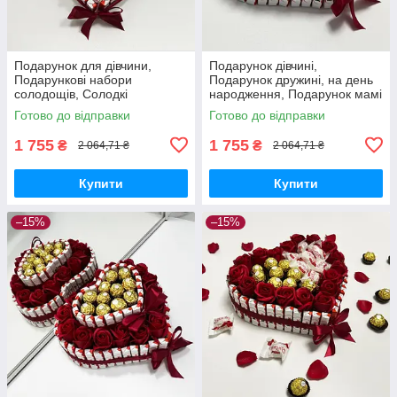
Подарунок для дівчини,
Подарунок дівчині,
Подарункові набори
Подарунок дружині, на день
солодощів, Солодкі
народження, Подарунок мамі
подарунки, Подарунок
на день народження, подрузі,
Готово до відправки
Готово до відправки
коханій жінці мамі подрузі
сестрі, доньці
1 755
1 755
₴
₴
2 064,71 ₴
2 064,71 ₴
Купити
Купити
–15%
–15%