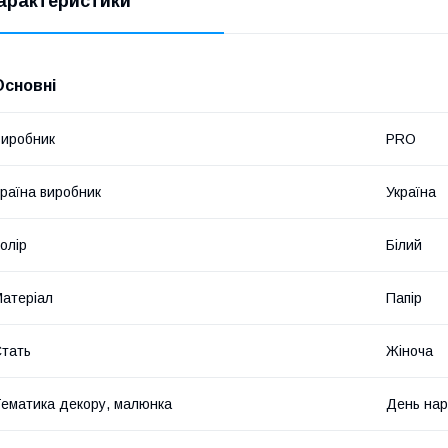
арактеристики
Основні
иробник
PRO
раїна виробник
Україна
олір
Білий
атеріал
Папір
тать
Жіноча
ематика декору, малюнка
День на