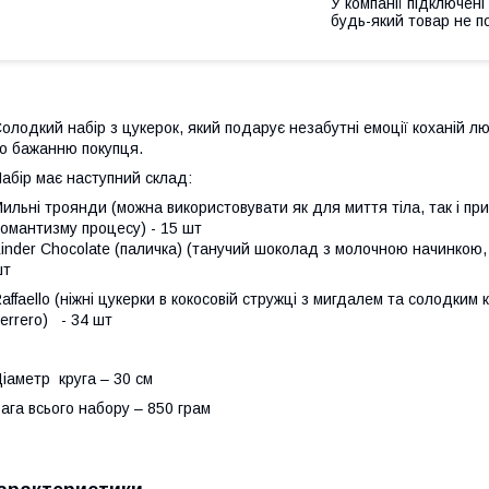
У компанії підключені
будь-який товар не п
олодкий набір з цукерок, який подарує незабутні емоції коханій лю
о бажанню покупця.
абір має наступний склад:
ильні троянди (можна використовувати як для миття тіла, так і пр
омантизму процесу) - 15 шт
inder Chocolate (паличка) (танучий шоколад з молочною начинкою,
шт
affaello (ніжні цукерки в кокосовій стружці з мигдалем та солодким
errero) - 34 шт
іаметр круга – 30 см
ага всього набору – 850 грам