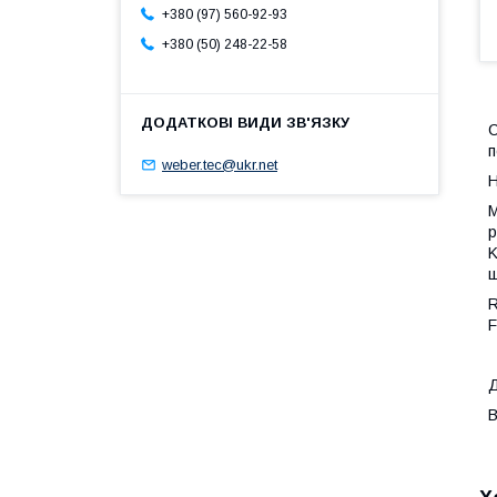
+380 (97) 560-92-93
+380 (50) 248-22-58
С
п
weber.tec@ukr.net
Н
М
р
K
R
F
Д
В