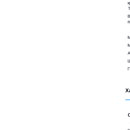
к
Т
В
п
М
М
А
Ш
П
Х