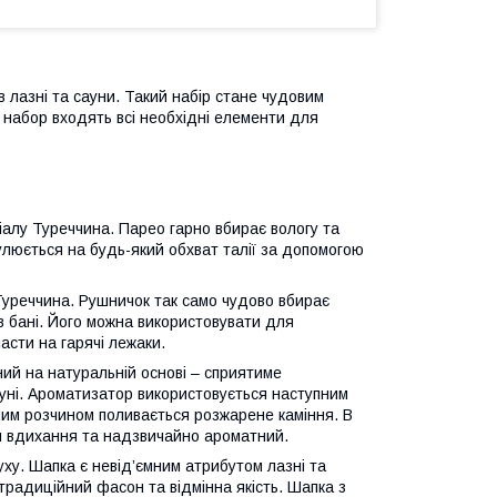
 лазні та сауни. Такий набір стане чудовим
 набор входять всі необхідні елементи для
у Туреччина. Парео гарно вбирає вологу та
улюється на будь-який обхват талії за допомогою
реччина. Рушничок так само чудово вбирає
 в бані. Його можна використовувати для
асти на гарячі лежаки.
на натуральній основі – сприятиме
уні. Ароматизатор використовується наступним
аним розчином поливається розжарене каміння. В
я вдихання та надзвичайно ароматний.
Шапка є невід’ємним атрибутом лазні та
традиційний фасон та відмінна якість. Шапка з