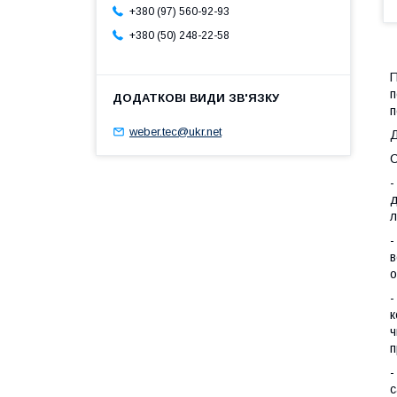
+380 (97) 560-92-93
+380 (50) 248-22-58
П
п
п
weber.tec@ukr.net
Д
С
-
д
л
-
в
о
-
к
ч
п
-
с