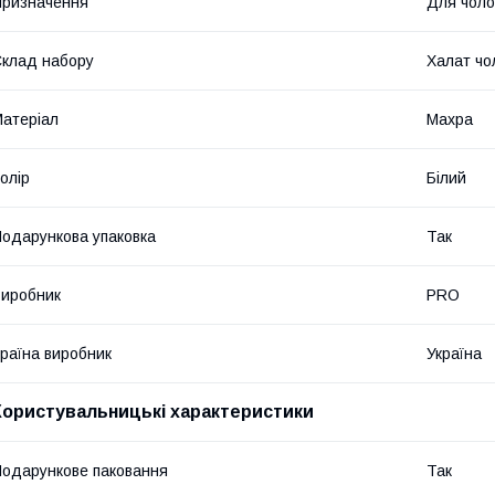
ризначення
Для чолов
клад набору
Халат чо
атеріал
Махра
олір
Білий
одарункова упаковка
Так
иробник
PRO
раїна виробник
Україна
Користувальницькі характеристики
одарункове паковання
Так