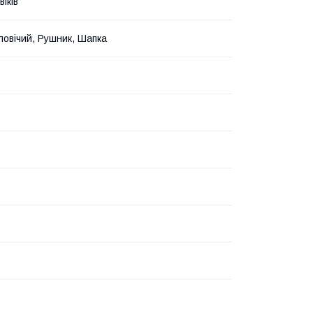
іків
ловічий, Рушник, Шапка