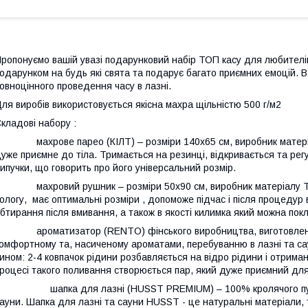
ропонуємо вашій увазі подарунковий набір ТОП касу для любителів
одарунком на будь які свята та подарує багато приємних емоцій. В
овноцінного проведення часу в лазні.
ля виробів використовується якісна махра щільністю 500 г/м2
кладові набору :
 махрове парео (КІЛТ) – розміри 140х65 см, виробник матеріал
уже приємне до тіла. Тримається на резинці, відкривається та рег
ипучки, що говорить про його універсальний розмір.
 махровий рушник – розміри 50х90 см, виробник матеріалу Ту
ологу, має оптимальні розміри , допоможе підчас і після процедур
бтирання після вмивання, а також в якості килимка який можна покл
 ароматизатор (RENTO) фінського виробництва, виготовлений 
омфортному та, насиченому ароматами, перебуванню в лазні та са
ином: 2-4 ковпачок рідини розбавляється на відро рідини і отрим
роцесі такого поливання створюється пар, який дуже приємний дл
 шапка для лазні (HUSST PREMIUM) – 100% кролячого пуху. 
ауни. Шапка для лазні та сауни HUSST - це натуральні матеріали, 