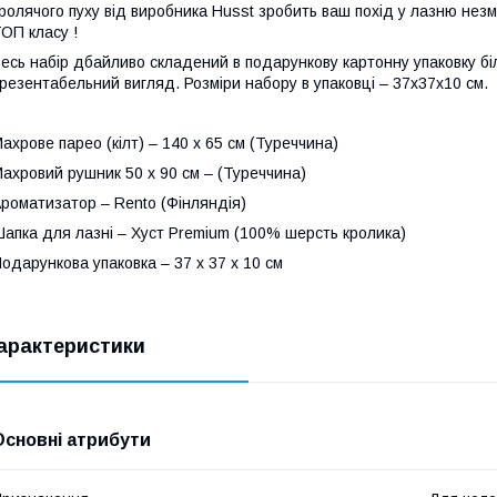
ролячого пуху від виробника Husst зробить ваш похід у лазню незм
ОП класу !
есь набір дбайливо складений в подарункову картонну упаковку біл
резентабельний вигляд. Розміри набору в упаковці – 37х37х10 см.
ахрове парео (кілт) – 140 х 65 см (Туреччина)
ахровий рушник 50 х 90 см – (Туреччина)
роматизатор – Rento (Фінляндія)
апка для лазні – Хуст Premium (100% шерсть кролика)
одарункова упаковка – 37 х 37 х 10 см
арактеристики
Основні атрибути