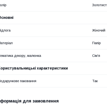
олір
Золотист
Основні
ідлога
Жіночий
атеріал
Папір
ематика декору, малюнка
Сім'я
Користувальницькі характеристики
одарункове паковання
Так
нформація для замовлення