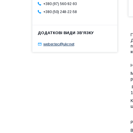
+380 (97) 560-92-93
+380 (50) 248-22-58
П
Д
weber.tec@ukr.net
п
к
Н
М
р
F
1
K
ш
Р
В