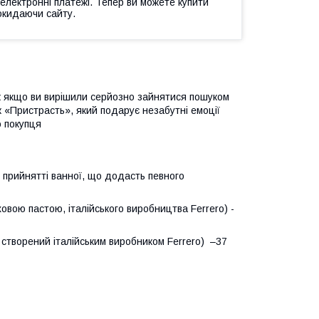
 електронні платежі. Тепер ви можете купити
окидаючи сайту.
ож якщо ви вирішили серйозно зайнятися пошуком
к «Пристрасть», який подарує незабутні емоції
ю покупця
и прийнятті ванної, що додасть певного
ховою пастою, італійського виробництва Ferrero) -
 створений італійським виробником Ferrero) –37