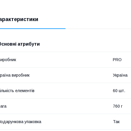
арактеристики
Основні атрибути
иробник
PRO
раїна виробник
Україна
ількість елементів
60 шт.
ага
760 г
одарункова упаковка
Так