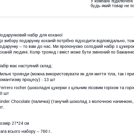
У компанії підключені
будь-який товар не п
одарунковий набір для коханої
о вибору подарунку коханій потрібно підходити відповідально, т
одарунку – то вам до нас. Ми пропонуємо солодкий набір з цукеро
оханій людині. Колір троянд і вміст може бути змінений по бажанн
абір має наступний склад:
ильні троянди (можна використовувати як для миття тіла, так і пр
омантизму процесу) - 13 шт
errero rocher (шоколадні цукерки з цільним лісовим горіхом та горі
0 шт
inder Chocolate (паличка) (танучий шоколад з молочною начинкою,
т.
озмір 27*24 см
ага всього набору – 760 г.