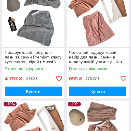
Подарунковий набір для
Чоловічий подарунковий
лазні та сауни Premium класу
набір для лазні, сауни в
хуст світло - сірий ( Husst )
подарунковій упаковці - кілт
на липучці і рушник махра
Готово до відправки
Готово до відправки
400 г/м2 беж
4 797
699
₴
₴
5 330 ₴
776,67 ₴
Купити
Купити
–10%
–10%