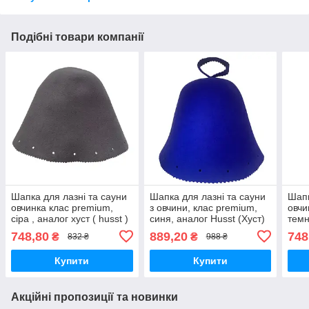
Подібні товари компанії
Шапка для лазні та сауни
Шапка для лазні та сауни
Шапк
овчинка клас premium,
з овчини, клас premium,
овчи
сіра , аналог хуст ( husst )
синя, аналог Husst (Хуст)
темн
100% шерсть мериноса
хуст
748,80
889,20
748
₴
₴
832 ₴
988 ₴
мер
Купити
Купити
Акційні пропозиції та новинки