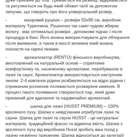
та регулюється на будь-який обхват талії за допомогою
липучки, що говорить про його універсальний розмір.
- махровий рушник – розміри 50х90 см, виробник
матеріалу Туреччина. Рушничок так само чудово вбирає
вологу, має оптимальні розміри , допоможе підчас і після
процедур в бані. Його можна використовувати для обтирання
після вмивання, а також в якості килимка який можна
покласти на гарячі лежаки.
- ароматизатор (RENTO) фінського виробництва,
виготовлений на натуральній основі – сприятиме
комфортному та, насиченому ароматами, перебуванню в
лазні та сауні. Ароматизатор використовується наступним
чином: 2-4 ковпачок рідини розбавляється на відро рідини і
отриманим розчином поливається розжарене каміння. В
процесі такого поливання створюється пар, який дуже
приємний для вдихання та надзвичайно ароматний.
- шапка для лазні (HUSST PREMIUM) – 100%
кролячого пуху. Шапка є невід’ємним атрибутом лазні та
сауни. Шапка для лазні та сауни HUSST - це натуральні
матеріали, традиційний фасон та відмінна якість. Шапка з
кролячого пуху від виробника Husst зробить ваш похід у
лазню незмінно приємним. Шапка відноситься до категорії