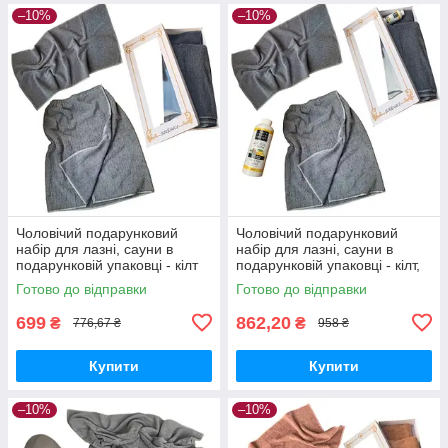
–10%
–10%
Чоловічий подарунковий
Чоловічий подарунковий
набір для лазні, сауни в
набір для лазні, сауни в
подарунковій упаковці - кілт
подарунковій упаковці - кілт,
на липучці і рушник махра
рушник, ароматизатор махра
Готово до відправки
Готово до відправки
400 г/м2 сірий
400 г/м2 сірий
699
862,20
₴
₴
776,67 ₴
958 ₴
Купити
Купити
–10%
–10%