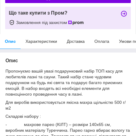
Що таке купити з Пром?
Замовлення під захистом
Опис
Характеристики
Доставка
Оплата
Умови п
Опис
Пропонуємо вашій увазі подарунковий набір ТОП касу для
любителів лазні та сауни. Такий набір стане чудовим
подарунком на будь які свята та подарує багато приємних
емоцій. В набор входять всі необхідні елементи для
повноцінного проведення часу в лазні.
Для виробів використовується якісна махра щільністю 500 г/
м2
Складові набору :
- махрове парео (КІЛТ) – розміри 140х65 см,
виробник матеріалу Туреччина. Парео гарно вбирає вологу та
дуже приємне до тіла. Тримається на резинці, відкривається