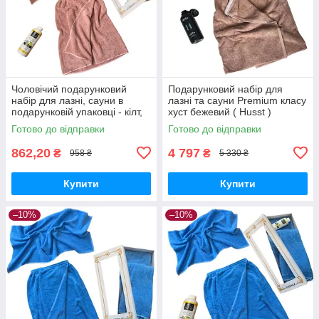
Чоловічий подарунковий
Подарунковий набір для
набір для лазні, сауни в
лазні та сауни Premium класу
подарунковій упаковці - кілт,
хуст бежевий ( Husst )
рушник, ароматизатор махра
Готово до відправки
Готово до відправки
400 г/м2 бежевий
862,20
4 797
₴
₴
958 ₴
5 330 ₴
Купити
Купити
–10%
–10%