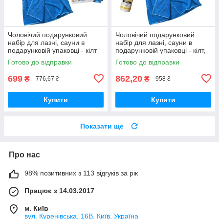
Чоловічий подарунковий
Чоловічий подарунковий
набір для лазні, сауни в
набір для лазні, сауни в
подарунковій упаковці - кілт
подарунковій упаковці - кілт,
на липучці і рушник махра
рушник, ароматизатор махра
Готово до відправки
Готово до відправки
400 г/м2 блакитний
400 г/м2 блакитний
699
862,20
₴
₴
776,67 ₴
958 ₴
Купити
Купити
Показати ще
Про нас
98% позитивних з 113 відгуків за рік
Працює з 14.03.2017
м. Київ
вул. Куренівська, 16В, Київ, Україна