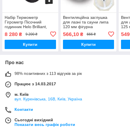
Набір Термометр
Вентиляційна заглушка
Вент
Гігрометр Пісочний
для лазні та сауни липа
для 
годинник Helo Brilliant,
120 мм фігурна
125
чорний для лазні та сауни
8 280
566,10
549
₴
₴
9 200 ₴
666 ₴
Купити
Купити
Про нас
98% позитивних з 113 відгуків за рік
Працює з 14.03.2017
м. Київ
вул. Куренівська, 16В, Київ, Україна
Контакти
Сьогодні вихідний
Показати весь графік роботи