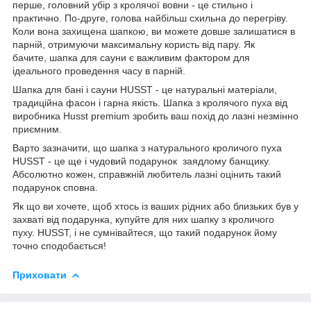
перше, головний убір з кролячої вовни - це стильно і
практично. По-друге, голова найбільш схильна до перегріву.
Коли вона захищена шапкою, ви можете довше залишатися в
парній, отримуючи максимальну користь від пару. Як
бачите, шапка для сауни є важливим фактором для
ідеального проведення часу в парній.
Шапка для бані і сауни HUSST - це натуральні матеріали,
традиційна фасон і гарна якість. Шапка з кролячого пуха від
виробника Husst premium зробить ваш похід до лазні незмінно
приємним.
Варто зазначити, що шапка з натурального кроличого пуха
HUSST - це ще і чудовий подарунок заядлому банщику.
Абсолютно кожен, справжній любитель лазні оцінить такий
подарунок сповна.
Як що ви хочете, щоб хтось із ваших рідних або близьких був у
захваті від подарунка, купуйте для них шапку з кроличого
пуху. HUSST, і не сумнівайтеся, що такий подарунок йому
точно сподобається!
Приховати