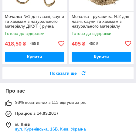
Мочалка №1 для лазні, сауни
Мочалка - рукавичка №2 для
та хаммам з натурального
лазні, сауни та хаммам з
матеріалу ДЖУТ ( ручна
натурального матеріалу
робота )
ДЖУТ ( ручна робота )
Готово до відправки
Готово до відправки
418,50
405
₴
₴
465 ₴
450 ₴
Купити
Купити
Показати ще
Про нас
98% позитивних з 113 відгуків за рік
Працює з 14.03.2017
м. Київ
вул. Куренівська, 16В, Київ, Україна