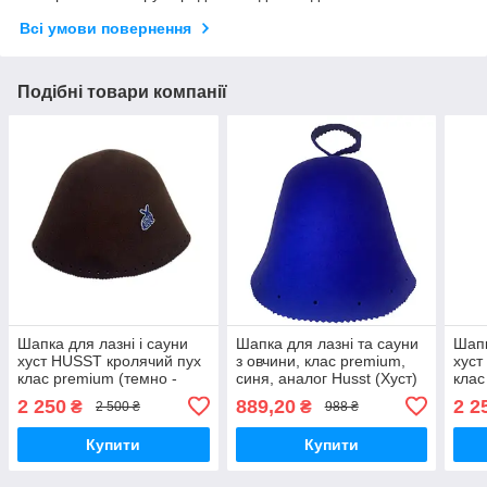
Всі умови повернення
Подібні товари компанії
Шапка для лазні і сауни
Шапка для лазні та сауни
Шапк
хуст HUSST кролячий пух
з овчини, клас premium,
хуст
клас premium (темно -
синя, аналог Husst (Хуст)
клас
коричнева)
2 250
889,20
2 2
₴
₴
2 500 ₴
988 ₴
Купити
Купити