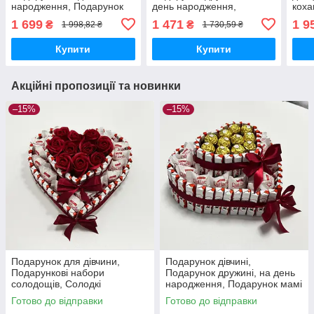
народження, Подарунок
день народження,
коха
дівчині, Подарунок мамі,
Подарунок мамі на день
нар
1 699
1 471
1 9
₴
₴
1 998,82 ₴
1 730,59 ₴
Подарунок дружині
народження, подрузі,
сестрі, доньці
Купити
Купити
Акційні пропозиції та новинки
–15%
–15%
Подарунок для дівчини,
Подарунок дівчині,
Подарункові набори
Подарунок дружині, на день
солодощів, Солодкі
народження, Подарунок мамі
подарунки, Подарунок
на день народження, подрузі,
Готово до відправки
Готово до відправки
коханій жінці мамі подрузі
сестрі, доньці