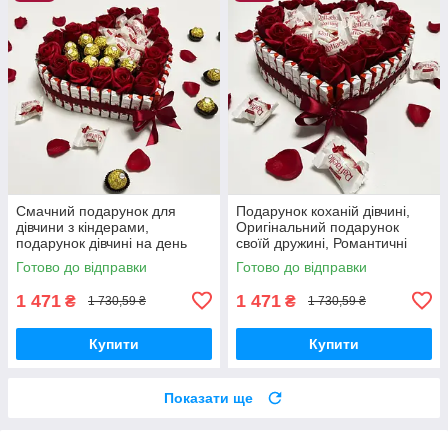
Смачний подарунок для
Подарунок коханій дівчині,
дівчини з кіндерами,
Оригінальний подарунок
подарунок дівчині на день
своїй дружині, Романтичні
народження, коханій, дочці
подарунки дівчині, Солодкі
Готово до відправки
Готово до відправки
солодкий подарунковий
подарункові бокси
1 471
1 471
₴
₴
1 730,59 ₴
1 730,59 ₴
Купити
Купити
Показати ще