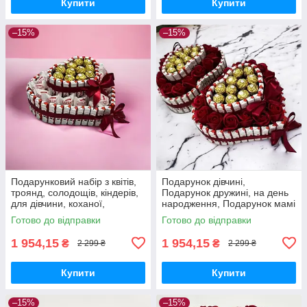
Купити
Купити
–15%
–15%
Подарунковий набір з квітів,
Подарунок дівчині,
троянд, солодощів, кіндерів,
Подарунок дружині, на день
для дівчини, коханої,
народження, Подарунок мамі
дружини на день народження
на день народження, подрузі,
Готово до відправки
Готово до відправки
сестрі, доньці
1 954,15
1 954,15
₴
₴
2 299 ₴
2 299 ₴
Купити
Купити
–15%
–15%