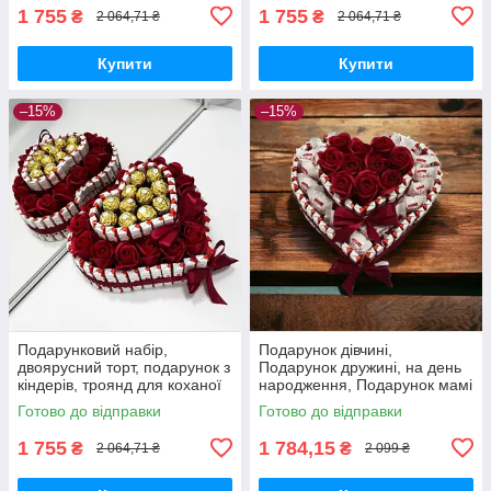
1 755
1 755
₴
₴
2 064,71 ₴
2 064,71 ₴
Купити
Купити
–15%
–15%
Подарунковий набір,
Подарунок дівчині,
двоярусний торт, подарунок з
Подарунок дружині, на день
кіндерів, троянд для коханої
народження, Подарунок мамі
дівчини, дочки, дружини на
на день народження, подрузі,
Готово до відправки
Готово до відправки
день народження
сестрі, доньці
1 755
1 784,15
₴
₴
2 064,71 ₴
2 099 ₴