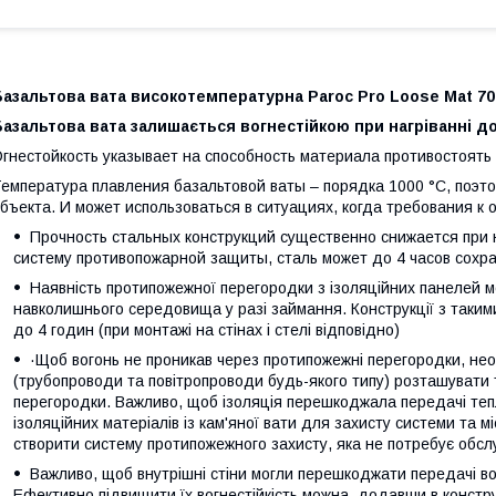
азальтова вата високотемпературна Paroc Pro Loose Mat 70
азальтова вата залишається вогнестійкою при нагріванні до
гнестойкость указывает на способность материала противостоят
емпература плавления базальтовой ваты – порядка 1000 °C, поэт
бъекта. И может использоваться в ситуациях, когда требования к 
Прочность стальных конструкций существенно снижается при н
систему противопожарной защиты, сталь может до 4 часов сохра
Наявність протипожежної перегородки з ізоляційних панелей м
навколишнього середовища у разі займання. Конструкції з таким
до 4 годин (при монтажі на стінах і стелі відповідно)
·Щоб вогонь не проникав через протипожежні перегородки, нео
(трубопроводи та повітропроводи будь-якого типу) розташувати т
перегородки. Важливо, щоб ізоляція перешкоджала передачі теп
ізоляційних матеріалів із кам'яної вати для захисту системи та м
створити систему протипожежного захисту, яка не потребує обсл
Важливо, щоб внутрішні стіни могли перешкоджати передачі в
Ефективно підвищити їх вогнестійкість можна, додавши в конструк