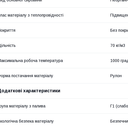
лас матеріалу з теплопровідності
Підвище
окриття
Без покр
ільність
70 кг/м3
аксимальна робоча температура
1000 гра
орма постачання матеріалу
Рулон
Додаткові характеристики
рупа матеріалу з палива
Г1 (слаб
кологічна безпека матеріалу
Безпечн