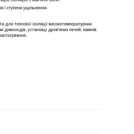
я і ступеня ущільнення.
 для теплової ізоляції високотемпературних
і димоходів, установці дров'яних печей, камінів.
застосування.