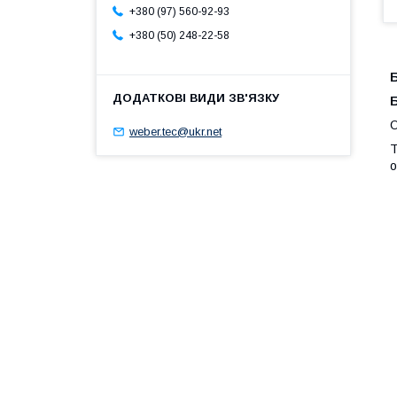
+380 (97) 560-92-93
+380 (50) 248-22-58
Б
Б
О
weber.tec@ukr.net
Т
о