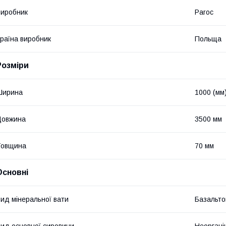
иробник
Paroc
раїна виробник
Польща
Розміри
Ширина
1000 (мм
Довжина
3500 мм
Товщина
70 мм
Основні
ид мінеральної вати
Базальто
ид основної сировини
Неоргані