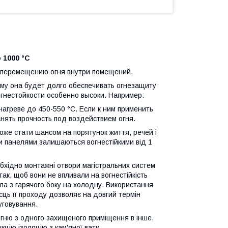
 1000 °C
ь перемещению огня внутри помещений.
ому она будет долго обеспечивать огнезащиту
огнестойкости особенно высоки. Например:
агреве до 450-550 °C. Если к ним применить
нять прочность под воздействием огня.
оже стати шансом на порятунок життя, речей і
и панелями залишаються вогнестійкими від 1
бхідно монтажні отвори магістральних систем
ак, щоб вони не впливали на вогнестійкість
ла з гарячого боку на холодну. Використання
ісць її проходу дозволяє на довгий термін
уговування.
огню з одного захищеного приміщення в інше.
цію ізоляцію з кам'яної вати.