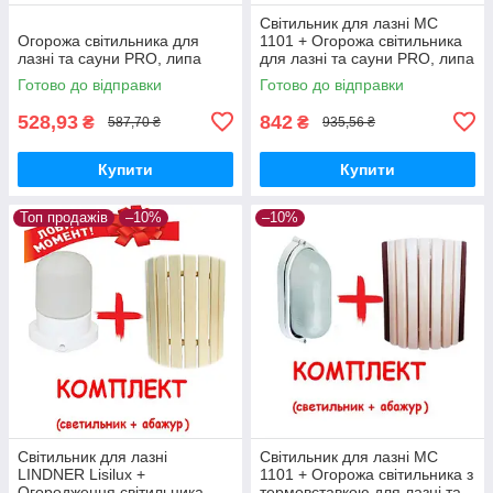
Світильник для лазні МС
Огорожа світильника для
1101 + Огорожа світильника
лазні та сауни PRO, липа
для лазні та сауни PRO, липа
Готово до відправки
Готово до відправки
528,93
842
₴
₴
587,70 ₴
935,56 ₴
Купити
Купити
Топ продажів
–10%
–10%
Світильник для лазні
Світильник для лазні МС
LINDNER Lisilux +
1101 + Огорожа світильника з
Огородження світильника
термовставкою для лазні та