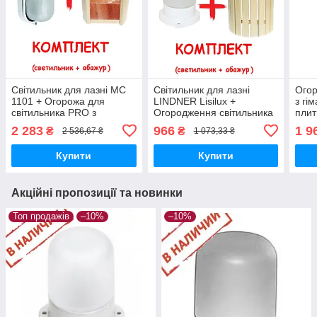
Світильник для лазні МС
Світильник для лазні
Огор
1101 + Огорожа для
LINDNER Lisilux +
з гі
світильника PRO з
Огородження світильника
плит
гімалайської солі 3. (
для лазні та сауни PRO,
(лип
2 283
966
1 9
₴
₴
2 536,67 ₴
1 073,33 ₴
Комплект )
липа
Купити
Купити
Акційні пропозиції та новинки
Топ продажів
–10%
–10%