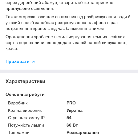
через дерев'яний абажур, створить м'яке та приємне
приглушене освітлення.
Також огорожа захищає світильник від розбризкування води й
у такий спосіб запобігає розтріскуванню плафона в разі
потрапляння крапель під час блякнення віником
Орогодження зроблене в стилі чергування темних і світлих
сортів дерева липи, воно додасть вашій парній вишуканості,
краси.
Приховати
Характеристики
Основні атрибути
Виробник
PRO
Країна виробник
Україна
Ступінь захисту IP
54
Потужність лампи
60 Вт
Тип лампи
Розжарювання