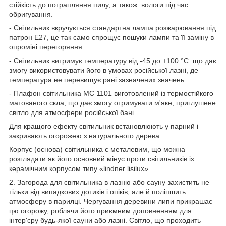
стійкість до потрапляння пилу, а також вологи під час
обригування.
- Світильник вкручується стандартна лампа розжарювання під
патрон Е27, це так само спрощує пошуки лампи та її заміну в
опроміні перегоряння.
- Світильник витримує температуру від -45 до +100 °C. що дає
змогу використовувати його в умовах російської лазні, де
температура не перевищує рані зазначених значень.
- Плафон світильника МС 1101 виготовлений із термостійкого
матованого скла, що дає змогу отримувати м'яке, приглушене
світло для атмосфери російської бані.
Для кращого ефекту світильник встановлюють у парний і
закривають огорожею з натурального дерева.
Корпус (основа) світильника є металевим, що можна
розглядати як його основний мінус проти світильників із
керамічним корпусом типу «lindner lisilux»
2. Загорода для світильника в лазню або сауну захистить не
тільки від випадкових дотиків і опіків, але й поліпшить
атмосферу в парилці. Чергування деревини липи прикрашає
цю огорожу, роблячи його приємним доповненням для
інтер'єру будь-якої сауни або лазні. Світло, що проходить