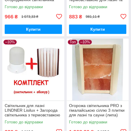
для лазні та сауни PRO, липа
сауни PRO, липа
Готово до відправки
Готово до відправки
966
883
₴
₴
1 073,33 ₴
981,11 ₴
Купити
Купити
–10%
Топ
–10%
Світильник для лазні
Огорожа світильника PRO з
LINDNER Lisilux + Загорода
гімалайською сіллю 3 плитки
світильника з термовставкою
для лазні та сауни (липа)
для лазні та сауни PRO, липа
Готово до відправки
Готово до відправки