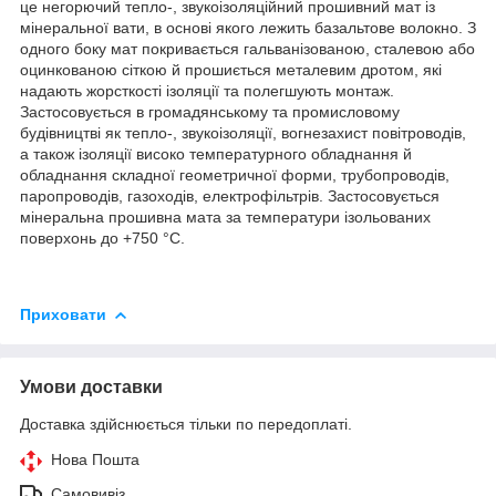
це негорючий тепло-, звукоізоляційний прошивний мат із
мінеральної вати, в основі якого лежить базальтове волокно. З
одного боку мат покривається гальванізованою, сталевою або
оцинкованою сіткою й прошиється металевим дротом, які
надають жорсткості ізоляції та полегшують монтаж.
Застосовується в громадянському та промисловому
будівництві як тепло-, звукоізоляції, вогнезахист повітроводів,
а також ізоляції високо температурного обладнання й
обладнання складної геометричної форми, трубопроводів,
паропроводів, газоходів, електрофільтрів. Застосовується
мінеральна прошивна мата за температури ізольованих
поверхонь до +750 °C.
Приховати
Умови доставки
Доставка здійснюється тільки по передоплаті.
Нова Пошта
Самовивіз