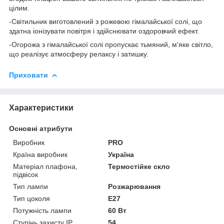
цілим.
-Світильник виготовлений з рожевою гімалайської солі, що
здатна іонізувати повітря і здійснювати оздоровчий ефект.
-Огорожа з гімалайської солі пропускає тьмяний, м'яке світло,
що реалізує атмосферу релаксу і затишку.
Приховати
Характеристики
Основні атрибути
Виробник
PRO
Країна виробник
Україна
Матеріал плафона,
Термостійке скло
підвісок
Тип лампи
Розжарювання
Тип цоколя
E27
Потужність лампи
60 Вт
Ступінь захисту IP
54