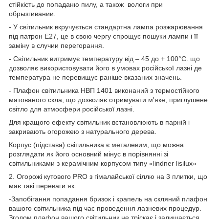
стійкість до попаданю пилу, а також
вологи при
обрызгивании.
-
У світильник вкручується стандартна лампа розжарювання
під патрон Е27, це в свою чергу спрощує пошуки лампи і її
заміну в случии перегорання.
- Світильник витримує температуру
від – 45 до + 100
°С.
що
дозволяє використовувати його в умовах російської лазні де
температура не перевищує раніше вказаних значень.
- Плафон світильника НВП 1401 виконаний з термостійкого
матованого скла, що дозволяє отримувати м'яке, приглушене
світло для атмосфери російської лазні.
Для кращого ефекту світильник встановлюють в парній і
закривають огорожею з натурального дерева.
Корпус (підстава) світильника є металевим, що можна
розглядати як його основний мінус в порівнянні зі
світильниками з керамічним корпусом типу «lindner lisilux»
2. Огорожі кутового PRO з гімалайської сіллю на 3 плитки, що
має такі переваги як:
-Запобігання попадання бризок і крапель на скляний плафон
вашого світильника під час проведення лазневих процедур.
Згодом плафон вашого світильник не тріскає і залишається