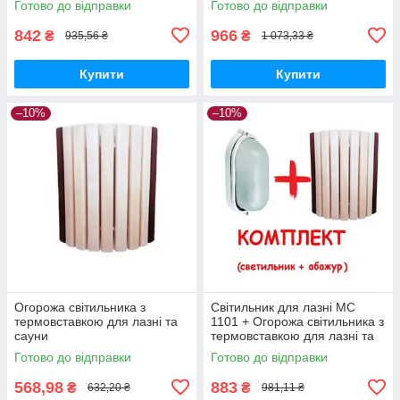
Готово до відправки
Готово до відправки
842
966
₴
₴
935,56 ₴
1 073,33 ₴
Купити
Купити
–10%
–10%
Огорожа світильника з
Світильник для лазні МС
термовставкою для лазні та
1101 + Огорожа світильника з
сауни
термовставкою для лазні та
сауни PRO, липа
Готово до відправки
Готово до відправки
568,98
883
₴
₴
632,20 ₴
981,11 ₴