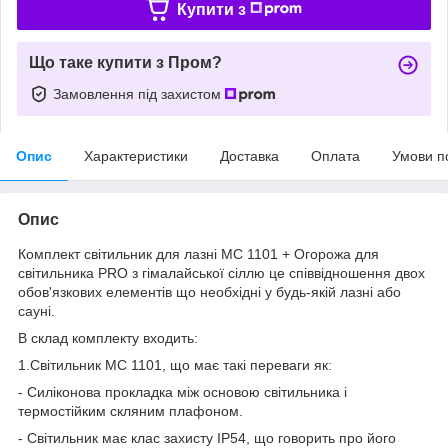
Купити з
Що таке купити з Пром?
Замовлення під захистом
Опис
Характеристики
Доставка
Оплата
Умови п
Опис
Комплект світильник для лазні МС 1101 + Огорожа для
світильника PRO з гімалайської сіллю це співвідношення двох
обов'язкових елементів що необхідні у будь-якій лазні або
сауні.
В склад комплекту входить:
1.Світильник МС 1101, що має такі переваги як:
- Силіконова прокладка між основою світильника і
термостійким скляним
плафоном.
- Світильник має клас захисту IP54, що говорить про його