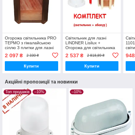
Огорожа світильника PRO
Світильник для лазні
Світ
ТЕРМО з гімалайською
LINDNER Lisilux +
1101
сіллю 3 плитки для лазні
Огорожа для світильника
світ
та сауни (термолипа)
PRO з гімалайської солі
саун
2 097
2 537
948
₴
₴
2 330 ₴
2 818,89 ₴
4.5. ( Комплект )
Купити
Купити
Акційні пропозиції та новинки
Топ продажів
–10%
–10%