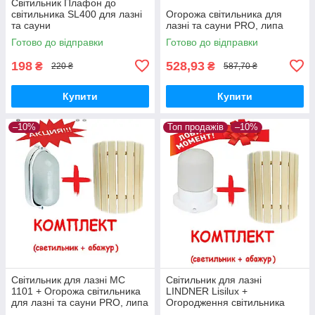
Світильник Плафон до
світильника SL400 для лазні
Огорожа світильника для
та сауни
лазні та сауни PRO, липа
Готово до відправки
Готово до відправки
198
528,93
₴
₴
220 ₴
587,70 ₴
Купити
Купити
–10%
Топ продажів
–10%
Світильник для лазні МС
Світильник для лазні
1101 + Огорожа світильника
LINDNER Lisilux +
для лазні та сауни PRO, липа
Огородження світильника
для лазні та сауни PRO, липа