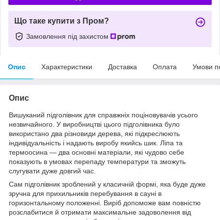
Що таке купити з Пром?
Замовлення під захистом
Опис
Характеристики
Доставка
Оплата
Умови п
Опис
Вишуканий підголівник для справжніх поціновувачів усього
незвичайного. У виробництві цього підголівника було
використано два різновиди дерева, які підкреслюють
індивідуальність і надають виробу якийсь шик. Ліпа та
термоосина — два основні матеріали, які чудово себе
показують в умовах перепаду температури та зможуть
слугувати дуже довгий час.
Сам підголівник зроблений у класичній формі, яка буде дуже
зручна для прихильників перебування в сауні в
горизонтальному положенні. Виріб допоможе вам повністю
розслабитися й отримати максимальне задоволення від