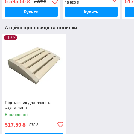
5 595,50
517
₴
5 890 ₴
10 903 ₴
Купити
Купити
Акційні пропозиції та новинки
–10%
Підголівник для лазні та
сауни липа
В наявності
517,50
₴
575 ₴