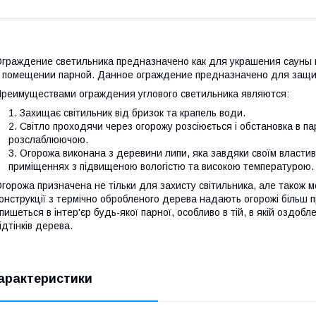
граждение светильника предназначено как для украшения сауны 
 помещении парной. Данное ограждение предназначено для защит
реимуществами ограждения углового светильника являются:
Захищає світильник від бризок та крапель води.
Світло проходячи через огорожу розсіюється і обстановка в п
розслаблюючою.
Огорожа виконана з деревини липи, яка завдяки своїм властив
приміщеннях з підвищеною вологістю та високою температурою.
горожа призначена не тільки для захисту світильника, але також мо
онструкції з термічно обробленого дерева надають огорожі більш 
пишеться в інтер'єр будь-якої парної, особливо в тій, в якій оздобле
ідтінків дерева.
арактеристики