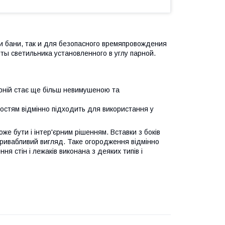
и бани, так и для безопасного времяпровождения
ы светильника установленного в углу парной.
арній стає ще більш невимушеною та
остям відмінно підходить для використання у
же бути і інтер'єрним рішенням. Вставки з боків
привабливий вигляд. Таке огородження відмінно
ння стін і лежаків виконана з деяких типів і