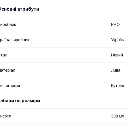
Основні атрибути
иробник
PRO
раїна виробник
Україна
Стан
Новий
атеріал
Липа
ип огорожі
Кутове
Габаритні розміри
исота
330 мм