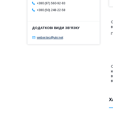
+380 (97) 560-92-93
+380 (50) 248-22-58
О
в
П
weber.tec@ukr.net
О
к
в
в
Х