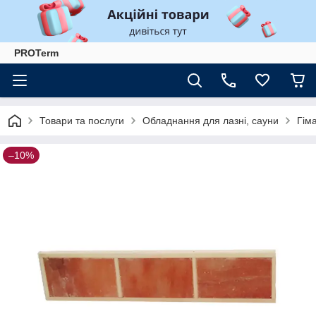
PROTerm
Товари та послуги
Обладнання для лазні, сауни
Гім
–10%