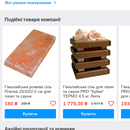
Всі умови повернення
Подібні товари компанії
Гімалайська рожева сіль
Гімалайська сіль для лазні
Гіма
Плитка 20/10/2,5 см для
та сауни PRO "Кубик"
PRO 
лазні та сауни
ТЕРМО 4,5 кг. Липа
для 
180
1 779,30
193
₴
₴
200 ₴
1 977 ₴
Купити
Купити
Акційні пропозиції та новинки