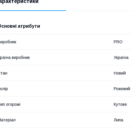
арактеристики
Основні атрибути
иробник
PRO
раїна виробник
Україна
Стан
Новий
олір
Рожевий
ип огорожі
Кутове
атеріал
Липа