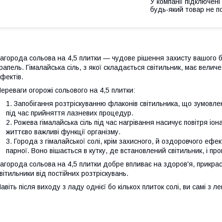
У компанії підключені
будь-який товар не п
агорода сольова на 4,5 плитки — чудове рішення захисту вашого б
рапель. Гімалайська сіль, з якої складається світильник, має вели
фектів.
ереваги огорожі сольового на 4,5 плитки:
Запобігання розтріскуванню флаконів світильника, що зумовл
під час прийняття лазневих процедур.
Рожева гімалайська сіль під час нагрівання насичує повітря іо
життєво важливі функції організму.
Города з гімалайської солі, крім захисного, й оздоровчого ефе
парної. Воно вішається в кутку, де встановлений світильник, і пр
агорода сольова на 4,5 плитки добре впливає на здоров'я, прикрас
вітильники від постійних розтріскувань.
авіть після виходу з ладу однієї бо кількох плиток солі, ви самі з л