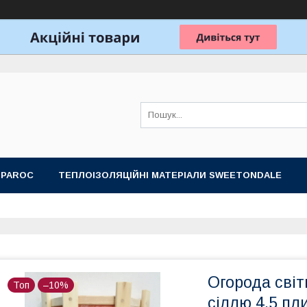
 PAROC
ТЕПЛОІЗОЛЯЦІЙНІ МАТЕРІАЛИ SWEETONDALE
ОБЛАДНАННЯ ДЛЯ ЛАЗНІ, САУНИ
ПОДАРУНКОВІ НАБОРИ
Огорода сві
Топ
–10%
сіллю 4.5 пл