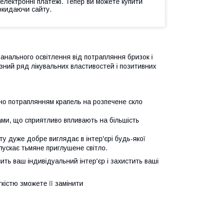
 електронні платежі. Тепер ви можете купити
окидаючи сайту.
анального освітлення від потрапляння бризок і
чезний ряд лікувальних властивостей і позитивних
ено потраплянням крапель на розпечене скло
нами, що сприятливо впливають на більшість
кту дуже добре виглядає в інтер'єрі будь-якої
опускає тьмяне приглушене світло.
ить ваш індивідуальний інтер'єр і захистить ваші
егкістю зможете її замінити