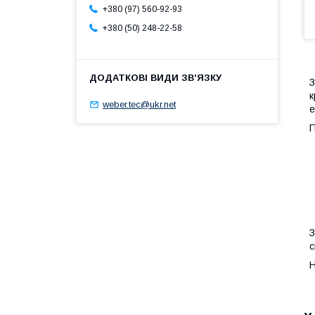
+380 (97) 560-92-93
+380 (50) 248-22-58
З
к
weber.tec@ukr.net
е
П
З
с
Н