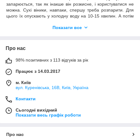
запарюється, так як інакше він розкисне, і користуватися не
можна. Сухі віники, навпаки, спершу треба розпарити. Для
цього їх опускають у холодну воду на 10-15 хвилин. А потім
ненадовго (на 2-3 хвилини) – в гарячу.
Показати все
Многие ошибочно считают, что нет никакой разницы, какой
веник использовать. Мол, ну что тут думать: веник – он веник
и есть. Но на самом деле от того, из каких ветвей собран
Про нас
веник, очень многое зависит.
Дубовые веники хороши для тех, у кого жирная кожа. После
98% позитивних з 113 відгуків за рік
обработки таким веником она становится матовой и упругой.
Дубовый веник помогает снять стресс, оказывает
Працює з 14.03.2017
противовоспалительное действие.
м. Київ
Липовый веник прогонит головную боль, спасет от простуды.
вул. Куренівська, 16В, Київ, Україна
Ялівцеві віники особливо підходять для тих, хто розуміє, що
використання віника – це саме масаж. Вони посилюють
Контакти
потовиділення, стимулюють кровообіг. Тому вони чудово
допомагають від радикуліту, болю в хребті.
Сьогодні вихідний
Показати весь графік роботи
Евкаліптові віники допомагають від болю в горлі і нежить, але
у них є серйозний недолік: гілки евкаліпта – довгі і гнучкі, і
таким віником важко керувати.
Про нас