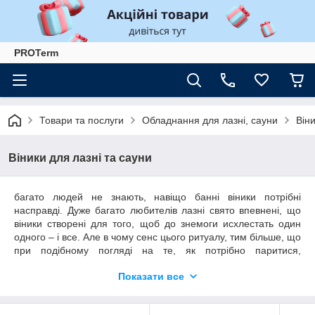
PROTerm
Товари та послуги
Обладнання для лазні, сауни
Віни
Віники для лазні та сауни
багато людей не знають, навіщо банні віники потрібні
насправді. Дуже багато любителів лазні свято впевнені, що
віники створені для того, щоб до знемоги исхлестать один
одного – і все. Але в чому сенс цього ритуалу, тим більше, що
при подібному погляді на те, як потрібно паритися,
використання віників перетворюється в болісну і тяжку
Показати все
процедуру і не приносить задоволення.Насправді
використання віника – це, в першу чергу, масаж. Масаж
віником посилює кровообіг в шкірі і більш глибоких тканинах.