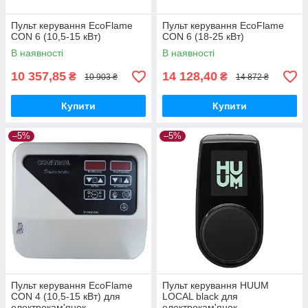
Пульт керування EcoFlame
Пульт керування EcoFlame
CON 6 (10,5-15 кВт)
CON 6 (18-25 кВт)
В наявності
В наявності
10 357,85
14 128,40
₴
₴
10 903 ₴
14 872 ₴
Купити
Купити
–5%
–5%
Пульт керування EcoFlame
Пульт керування HUUM
CON 4 (10,5-15 кВт) для
LOCAL black для
електрокам'янок
електрокам'янок