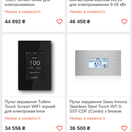
електрокамінок
для електрокаменки 9-26 кВт
Немає в наявності
Немає в наявності
44 892
46 458
₴
₴
Пульт керування Tulikivi
Пульт керування Sawo Innova
Touch Screen WIFI чорний
Stainless Steel Touch INT-S-
для електрокам'янок
SST-CDF (Combi) з блоком
потужності INP-C-CDF
Немає в наявності
Немає в наявності
34 556
36 500
₴
₴