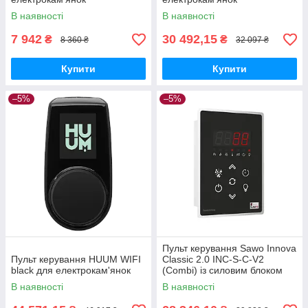
В наявності
В наявності
7 942
30 492,15
₴
₴
8 360 ₴
32 097 ₴
Купити
Купити
–5%
–5%
Пульт керування Sawo Innova
Пульт керування HUUM WIFI
Classic 2.0 INC-S-C-V2
black для електрокам'янок
(Combi) із силовим блоком
INP-C-C
В наявності
В наявності