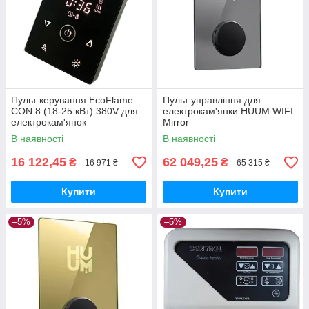
Пульт керування EcoFlame
Пульт управління для
CON 8 (18-25 кВт) 380V для
електрокам'янки HUUM WIFI
електрокам'янок
Mirror
В наявності
В наявності
16 122,45
62 049,25
₴
₴
16 971 ₴
65 315 ₴
Купити
Купити
–5%
–5%