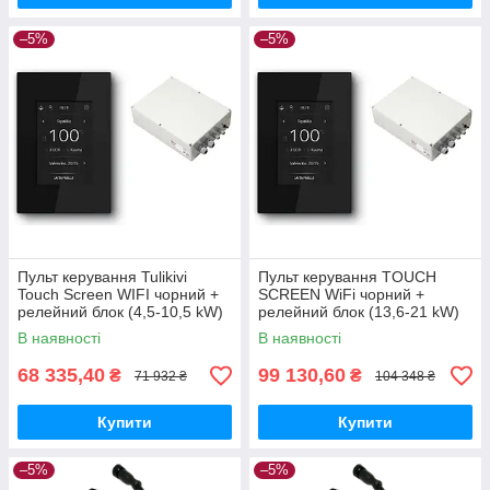
–5%
–5%
Пульт керування Tulikivi
Пульт керування TOUCH
Touch Screen WIFI чорний +
SCREEN WiFi чорний +
релейний блок (4,5-10,5 kW)
релейний блок (13,6-21 kW)
В наявності
В наявності
68 335,40
99 130,60
₴
₴
71 932 ₴
104 348 ₴
Купити
Купити
–5%
–5%