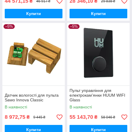
44 571,15
28 346,10
₴
₴
46 917 ₴
29 838 ₴
Купити
Купити
–5%
–5%
Пульт управління для
Датчик вологості для пульта
електрокам'янки HUUM WIFI
Sawo Innova Classic
Glass
В наявності
В наявності
8 972,75
55 143,70
₴
₴
9 445 ₴
58 046 ₴
Купити
Купити