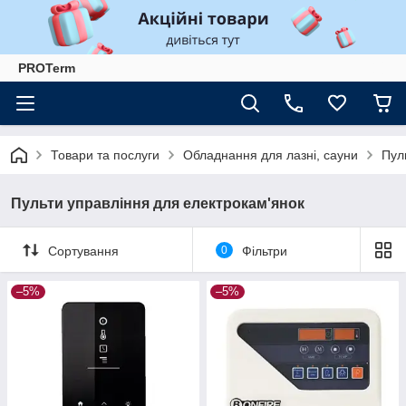
PROTerm
Товари та послуги
Обладнання для лазні, сауни
Пул
Пульти управління для електрокам'янок
Сортування
0
Фільтри
–5%
–5%