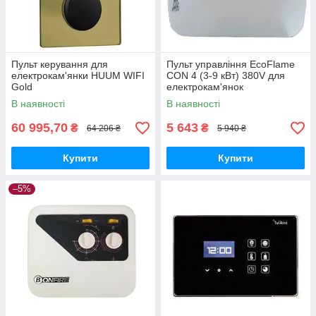
Пульт керування для
Пульт управління EcoFlame
електрокам'янки HUUM WIFI
CON 4 (3-9 кВт) 380V для
Gold
електрокам'янок
В наявності
В наявності
60 995,70
5 643
₴
₴
64 206 ₴
5 940 ₴
Купити
Купити
–5%