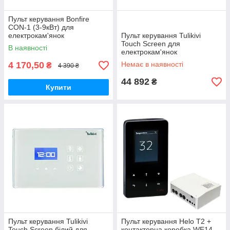
Пульт керування Bonfire
CON-1 (3-9кВт) для
електрокам'янок
Пульт керування Tulikivi
Touch Screen для
В наявності
електрокам'янок
4 170,50
Немає в наявності
₴
4 390 ₴
44 892
₴
Купити
Пульт керування Tulikivi
Пульт керування Helo T2 +
Touch Screen білий для
контакторна коробка WE14